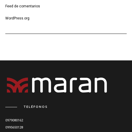
Feed de comentarios
WordPress.org
TELÉFONOS
0979080162
0995650128