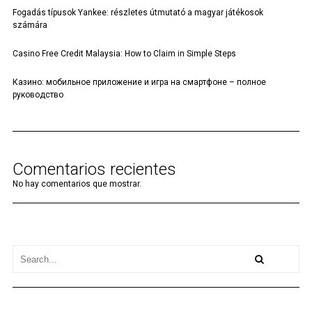
Fogadás típusok Yankee: részletes útmutató a magyar játékosok
számára
Casino Free Credit Malaysia: How to Claim in Simple Steps
Казино: мобильное приложение и игра на смартфоне – полное
руководство
Comentarios recientes
No hay comentarios que mostrar.