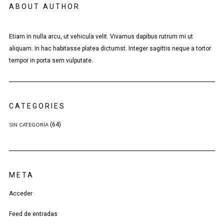
ABOUT AUTHOR
Etiam in nulla arcu, ut vehicula velit. Vivamus dapibus rutrum mi ut
aliquam. In hac habitasse platea dictumst. Integer sagittis neque a tortor
tempor in porta sem vulputate.
CATEGORIES
(64)
SIN CATEGORÍA
META
Acceder
Feed de entradas