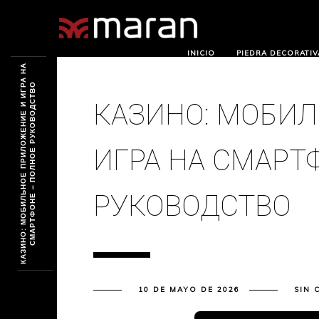
INICIO
PIEDRA DECORATIV
К
А
З
И
Н
О
:
М
О
Б
И
Л
Ь
Н
О
Е
П
Р
И
Л
О
Ж
Е
Н
И
Е
И
И
Г
А
Н
А
С
М
А
Р
Т
Ф
О
Н
Е
–
П
О
Л
Н
О
Е
Р
У
К
О
В
О
Д
С
Т
В
Р
О
КАЗИНО: МОБИ
ИГРА НА СМАРТ
РУКОВОДСТВО
10 DE MAYO DE 2026
SIN 