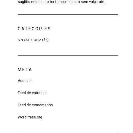
sagittis neque a tortor tempor in porta sem vulputate.
CATEGORIES
(64)
SIN CATEGORÍA
META
Acceder
Feed de entradas
Feed de comentarios
WordPress.org