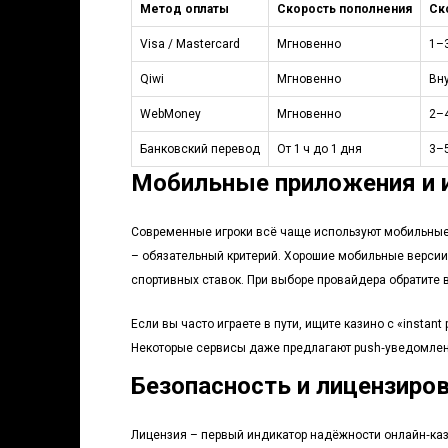
Метод оплаты
Скорость пополнения
Ск
Visa / Mastercard
Мгновенно
1–3
Qiwi
Мгновенно
Вну
WebMoney
Мгновенно
2–4
Банковский перевод
От 1 ч до 1 дня
3–
Мобильные приложения и и
Современные игроки всё чаще используют мобильные 
– обязательный критерий. Хорошие мобильные версии п
спортивных ставок. При выборе провайдера обратите 
Если вы часто играете в пути, ищите казино с «insta
Некоторые сервисы даже предлагают push‑уведомлени
Безопасность и лицензиро
Лицензия – первый индикатор надёжности онлайн‑кази