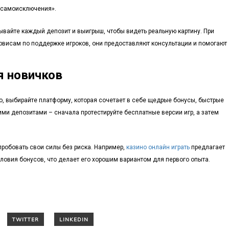
 «самоисключения».
ывайте каждый депозит и выигрыш, чтобы видеть реальную картину. При
висам по поддержке игроков, они предоставляют консультации и помогают
я новичков
о, выбирайте платформу, которая сочетает в себе щедрые бонусы, быстрые
ми депозитами – сначала протестируйте бесплатные версии игр, а затем
робовать свои силы без риска. Например,
казино онлайн играть
предлагает
ловия бонусов, что делает его хорошим вариантом для первого опыта.