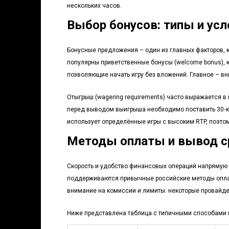
нескольких часов.
Выбор бонусов: типы и усл
Бонусные предложения – один из главных факторов, к
популярны приветственные бонусы (welcome bonus), 
позволяющие начать игру без вложений. Главное – вн
Отыгрыш (wagering requirements) часто выражается в 
перед выводом выигрыша необходимо поставить 30‑кр
использует определённые игры с высоким RTP, поэтом
Методы оплаты и вывод с
Скорость и удобство финансовых операций напрямую в
поддерживаются привычные российские методы оплаты
внимание на комиссии и лимиты: некоторые провайдер
Ниже представлена таблица с типичными способами 