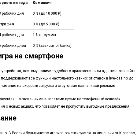
орость вывода
Комиссия
 рабочих дня
0 % (до 10 000 ₽)
три 24 ч
0 % (до 5 000 ₽)
 рабочих дня
1 % от суммы
5 рабочих дней
0 % (зависит от банка)
гра на смартфоне
устройства, поэтому наличие удобного приложения или адаптивного сайта
оддерживают все функции настольного казино: от ставок в live‑casino до
внимание на скорость загрузки и отсутствие навязчивой рекламы.
nt payouts» – мгновенными выплатами прямо на телефонный кошелёк.
я о новых акциях, что позволяет не пропустить выгодные предложения.
вание
но. В России большинство игроков ориентируются на лицензии от Кюрасао,