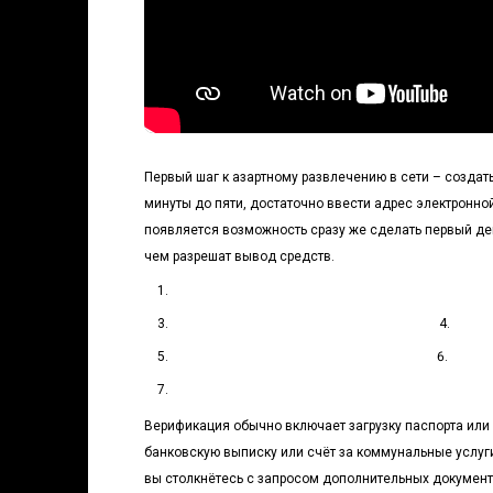
Первый шаг к азартному развлечению в сети – создат
минуты до пяти, достаточно ввести адрес электронной
появляется возможность сразу же сделать первый де
чем разрешат вывод средств.
КАК НАЧАТЬ ИГРУ: РЕГИСТРАЦИЯ И ВЕРИФИК
МЕТОДЫ ОПЛАТЫ И ВЫВОД СРЕДСТВ
МО
БЕЗОПАСНОСТЬ И ЛИЦЕНЗИРОВАНИЕ
СЛУ
ОТВЕТСТВЕННАЯ ИГРА: КАК КОНТРОЛИРОВАТ
Верификация обычно включает загрузку паспорта или
банковскую выписку или счёт за коммунальные услуги.
вы столкнётесь с запросом дополнительных документ