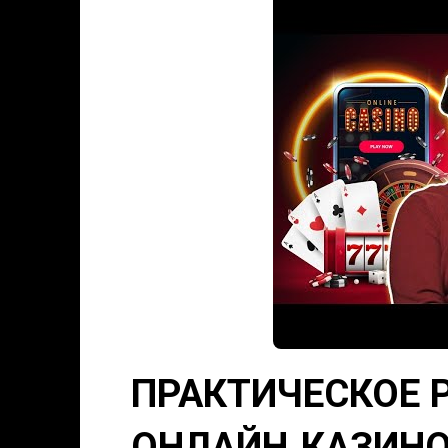
ПРАКТИЧЕСКОЕ 
ОНЛАЙН‑КАЗИНО