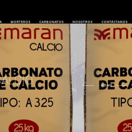
A
MORTEROS
CARBONATOS
NOSOTROS
CONTÁCTANOS
ALCIO
HOME