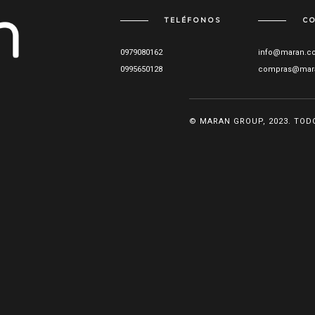
TELÉFONOS
C
0979080162
info@maran.c
0995650128
compras@mar
© MARAN GROUP, 2023. TOD