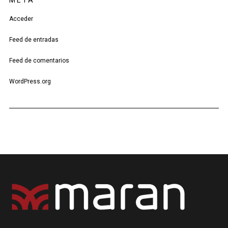
Acceder
Feed de entradas
Feed de comentarios
WordPress.org