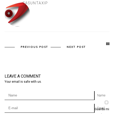
SASUNTAXIP
PREVIOUS POST
NEXT POST
LEAVE A COMMENT
Your email is safe with us.
Name
Email
Guarda mi