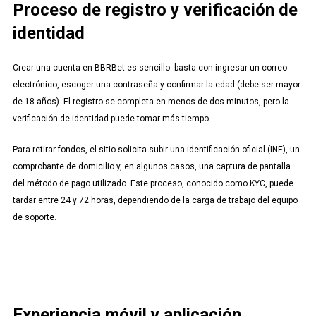
Proceso de registro y verificación de
identidad
Crear una cuenta en BBRBet es sencillo: basta con ingresar un correo
electrónico, escoger una contraseña y confirmar la edad (debe ser mayor
de 18 años). El registro se completa en menos de dos minutos, pero la
verificación de identidad puede tomar más tiempo.
Para retirar fondos, el sitio solicita subir una identificación oficial (INE), un
comprobante de domicilio y, en algunos casos, una captura de pantalla
del método de pago utilizado. Este proceso, conocido como KYC, puede
tardar entre 24 y 72 horas, dependiendo de la carga de trabajo del equipo
de soporte.
Experiencia móvil y aplicación