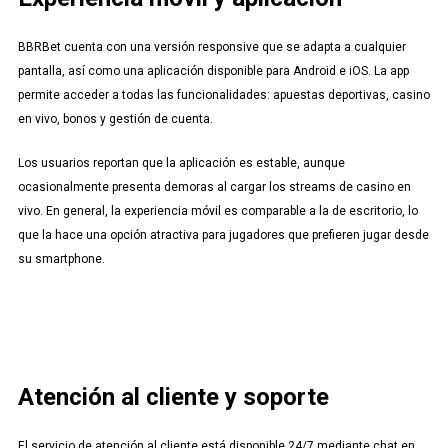
BBRBet cuenta con una versión responsive que se adapta a cualquier
pantalla, así como una aplicación disponible para Android e iOS. La app
permite acceder a todas las funcionalidades: apuestas deportivas, casino
en vivo, bonos y gestión de cuenta.
Los usuarios reportan que la aplicación es estable, aunque
ocasionalmente presenta demoras al cargar los streams de casino en
vivo. En general, la experiencia móvil es comparable a la de escritorio, lo
que la hace una opción atractiva para jugadores que prefieren jugar desde
su smartphone.
Atención al cliente y soporte
El servicio de atención al cliente está disponible 24/7 mediante chat en