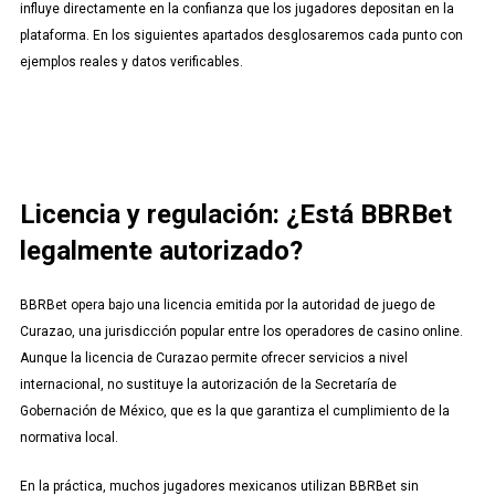
influye directamente en la confianza que los jugadores depositan en la
plataforma. En los siguientes apartados desglosaremos cada punto con
ejemplos reales y datos verificables.
Licencia y regulación: ¿Está BBRBet
legalmente autorizado?
BBRBet opera bajo una licencia emitida por la autoridad de juego de
Curazao, una jurisdicción popular entre los operadores de casino online.
Aunque la licencia de Curazao permite ofrecer servicios a nivel
internacional, no sustituye la autorización de la Secretaría de
Gobernación de México, que es la que garantiza el cumplimiento de la
normativa local.
En la práctica, muchos jugadores mexicanos utilizan BBRBet sin