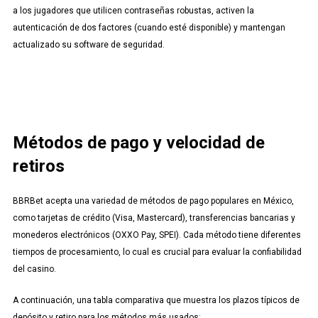
a los jugadores que utilicen contraseñas robustas, activen la
autenticación de dos factores (cuando esté disponible) y mantengan
actualizado su software de seguridad.
Métodos de pago y velocidad de
retiros
BBRBet acepta una variedad de métodos de pago populares en México,
como tarjetas de crédito (Visa, Mastercard), transferencias bancarias y
monederos electrónicos (OXXO Pay, SPEI). Cada método tiene diferentes
tiempos de procesamiento, lo cual es crucial para evaluar la confiabilidad
del casino.
A continuación, una tabla comparativa que muestra los plazos típicos de
depósito y retiro para los métodos más usados: