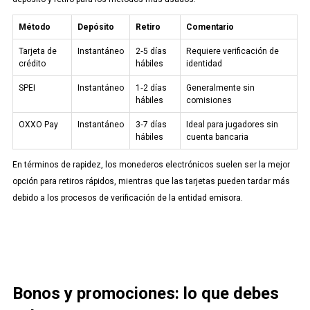
Método
Depósito
Retiro
Comentario
Tarjeta de
Instantáneo
2‑5 días
Requiere verificación de
crédito
hábiles
identidad
SPEI
Instantáneo
1‑2 días
Generalmente sin
hábiles
comisiones
OXXO Pay
Instantáneo
3‑7 días
Ideal para jugadores sin
hábiles
cuenta bancaria
En términos de rapidez, los monederos electrónicos suelen ser la mejor
opción para retiros rápidos, mientras que las tarjetas pueden tardar más
debido a los procesos de verificación de la entidad emisora.
Bonos y promociones: lo que debes