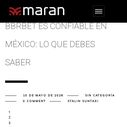
BBRBET ES CONFIABLE EN
MÉXICO: LO QUE DEBES
SABER
10 DE MAYO DE 2026
SIN CATEGORÍA
0 COMMENT
STALIN SUNTAXI
¿QUÉ ES BBRBET Y CÓMO OPERA EN MÉXICO?
LICENCIA Y REGULACIÓN: ¿ESTÁ BBRBET LEGALMENTE
AUTORIZADO?
SEGURIDAD Y PROTECCIÓN DE DATOS
MÉTODOS DE PAGO Y VELOCIDAD DE RETIROS