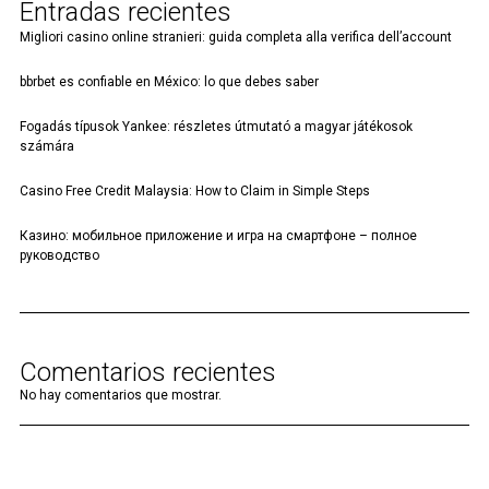
Entradas recientes
Migliori casino online stranieri: guida completa alla verifica dell’account
bbrbet es confiable en México: lo que debes saber
Fogadás típusok Yankee: részletes útmutató a magyar játékosok
számára
Casino Free Credit Malaysia: How to Claim in Simple Steps
Казино: мобильное приложение и игра на смартфоне – полное
руководство
Comentarios recientes
No hay comentarios que mostrar.