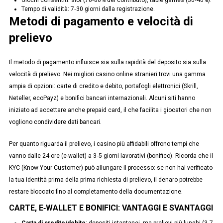
Tempo di validità: 7‑30 giorni dalla registrazione.
Metodi di pagamento e velocità di
prelievo
Il metodo di pagamento influisce sia sulla rapidità del deposito sia sulla
velocità di prelievo. Nei migliori casino online stranieri trovi una gamma
ampia di opzioni: carte di credito e debito, portafogli elettronici (Skrill,
Neteller, ecoPayz) e bonifici bancari internazionali. Alcuni siti hanno
iniziato ad accettare anche prepaid card, il che facilita i giocatori che non
vogliono condividere dati bancari.
Per quanto riguarda il prelievo, i casino più affidabili offrono tempi che
vanno dalle 24 ore (e-wallet) a 3‑5 giorni lavorativi (bonifico). Ricorda che il
KYC (Know Your Customer) può allungare il processo: se non hai verificato
la tua identità prima della prima richiesta di prelievo, il denaro potrebbe
restare bloccato fino al completamento della documentazione.
CARTE, E‑WALLET E BONIFICI: VANTAGGI E SVANTAGGI
Carta di credito/debito
: depositi istantanei, ma prelievi più lunghi (3‑7