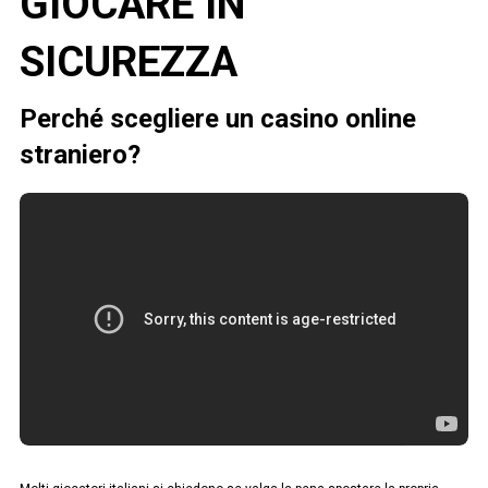
GIOCARE IN
SICUREZZA
Perché scegliere un casino online
straniero?