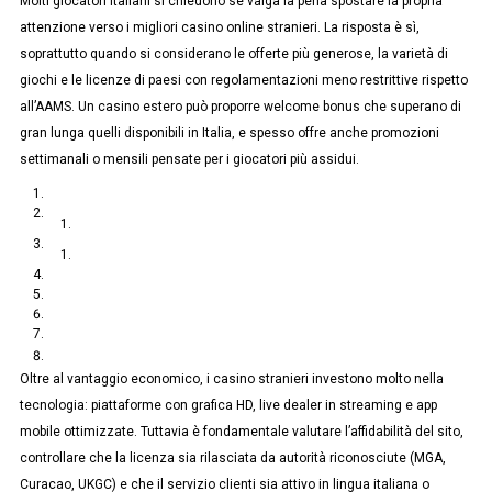
Molti giocatori italiani si chiedono se valga la pena spostare la propria
attenzione verso i migliori casino online stranieri. La risposta è sì,
soprattutto quando si considerano le offerte più generose, la varietà di
giochi e le licenze di paesi con regolamentazioni meno restrittive rispetto
all’AAMS. Un casino estero può proporre welcome bonus che superano di
gran lunga quelli disponibili in Italia, e spesso offre anche promozioni
settimanali o mensili pensate per i giocatori più assidui.
PERCHÉ SCEGLIERE UN CASINO ONLINE STRANIERO?
COME VALUTARE I BONUS E LE PROMOZIONI
WELCOME BONUS E REQUISITI DI SCOMMESSA
METODI DI PAGAMENTO E VELOCITÀ DI PRELIEVO
CARTE, E‑WALLET E BONIFICI: VANTAGGI E SVANTAGGI
LICENZE, SICUREZZA E GIOCO RESPONSABILE
REGISTRAZIONE, VERIFICA DELL’IDENTITÀ E SUPPORTO CLIENTI
ESPERIENZA MOBILE E APP DEDICATE
CONFRONTO PRATICO: TABELLA DEI MIGLIORI CASINO ONLINE
STRANIERI (2024)
CONSIGLI PRATICI PER I PRINCIPIANTI
Oltre al vantaggio economico, i casino stranieri investono molto nella
tecnologia: piattaforme con grafica HD, live dealer in streaming e app
mobile ottimizzate. Tuttavia è fondamentale valutare l’affidabilità del sito,
controllare che la licenza sia rilasciata da autorità riconosciute (MGA,
Curacao, UKGC) e che il servizio clienti sia attivo in lingua italiana o