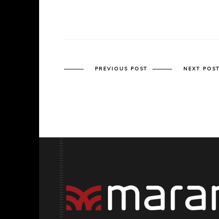
PREVIOUS POST
NEXT POS