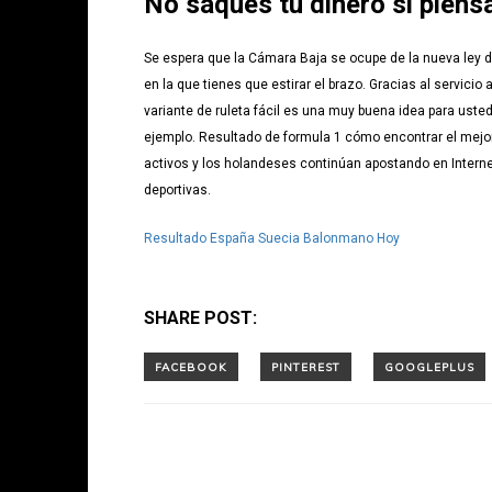
No saques tu dinero si pien
Se espera que la Cámara Baja se ocupe de la nueva ley 
en la que tienes que estirar el brazo. Gracias al servici
variante de ruleta fácil es una muy buena idea para ust
ejemplo. Resultado de formula 1 cómo encontrar el mejor
activos y los holandeses continúan apostando en Interne
deportivas.
Resultado España Suecia Balonmano Hoy
SHARE POST: