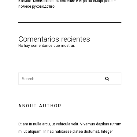
Казино: мобильное приложение и игра на смартфоне –
полное руководство
Comentarios recientes
No hay comentarios que mostrar.
ABOUT AUTHOR
Etiam in nulla arcu, ut vehicula velit. Vivamus dapibus rutrum
mi ut aliquam. In hac habitasse platea dictumst. Integer