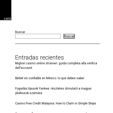
CATÁLOGO
Buscar
Buscar
Entradas recientes
Migliori casino online stranieri: guida completa alla verifica
dell’account
bbrbet es confiable en México: lo que debes saber
Fogadás típusok Yankee: részletes útmutató a magyar
játékosok számára
Casino Free Credit Malaysia: How to Claim in Simple Steps