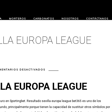
A
MORTEROS
CARBONATOS
NOSOTROS
CONTÁCTANOS
LLA EUROPA LEAGUE
EN
MENTARIOS DESACTIVADOS
RESULTADO
SEVILLA
EUROPA
LEAGUE
LLA EUROPA LEAGUE
uro en Sportingbet. Resultado sevilla europa league bet365 es uno de los
do, principalmente porque tienen la capacidad de sustituir otros símbolos por