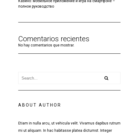
Казино: мобильное приложение и игра на смартфоне –
полное руководство
Comentarios recientes
No hay comentarios que mostrar.
ABOUT AUTHOR
Etiam in nulla arcu, ut vehicula velit. Vivamus dapibus rutrum
mi ut aliquam. In hac habitasse platea dictumst. Integer