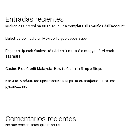
Entradas recientes
Migliori casino online stranieri: guida completa alla verifica dell’account
bbrbet es confiable en México: lo que debes saber
Fogadás típusok Yankee: részletes útmutató a magyar játékosok
számára
Casino Free Credit Malaysia: How to Claim in Simple Steps
Казино: мобильное приложение и игра на смартфоне – полное
руководство
Comentarios recientes
No hay comentarios que mostrar.