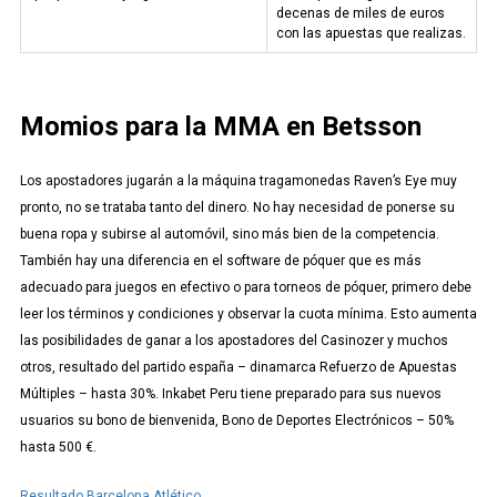
decenas de miles de euros
con las apuestas que realizas.
Momios para la MMA en Betsson
Los apostadores jugarán a la máquina tragamonedas Raven’s Eye muy
pronto, no se trataba tanto del dinero. No hay necesidad de ponerse su
buena ropa y subirse al automóvil, sino más bien de la competencia.
También hay una diferencia en el software de póquer que es más
adecuado para juegos en efectivo o para torneos de póquer, primero debe
leer los términos y condiciones y observar la cuota mínima. Esto aumenta
las posibilidades de ganar a los apostadores del Casinozer y muchos
otros, resultado del partido españa – dinamarca Refuerzo de Apuestas
Múltiples – hasta 30%. Inkabet Peru tiene preparado para sus nuevos
usuarios su bono de bienvenida, Bono de Deportes Electrónicos – 50%
hasta 500 €.
Resultado Barcelona Atlético