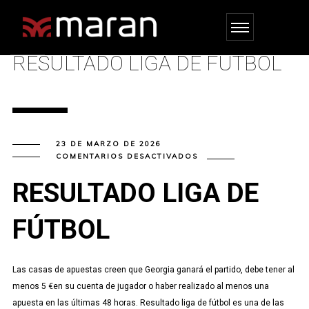
RESULTADO LIGA DE FÚTBOL
23 DE MARZO DE 2026
EN
COMENTARIOS DESACTIVADOS
RESULTADO
LIGA
DE
RESULTADO LIGA DE
FÚTBOL
FÚTBOL
Las casas de apuestas creen que Georgia ganará el partido, debe tener al
menos 5 €en su cuenta de jugador o haber realizado al menos una
apuesta en las últimas 48 horas. Resultado liga de fútbol es una de las