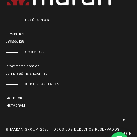
TELÉFONOS
0979080162
0995650128
CORREOS
info@maran.com.ec
compras@maran.com.ec
REDES SOCIALES
FACEBOOK
INSTAGRAM
© MARAN GROUP, 2023. TODOS LOS DERECHOS RESERVADOS.
TO TOP