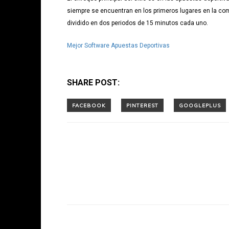
siempre se encuentran en los primeros lugares en la com
dividido en dos periodos de 15 minutos cada uno.
Mejor Software Apuestas Deportivas
SHARE POST: