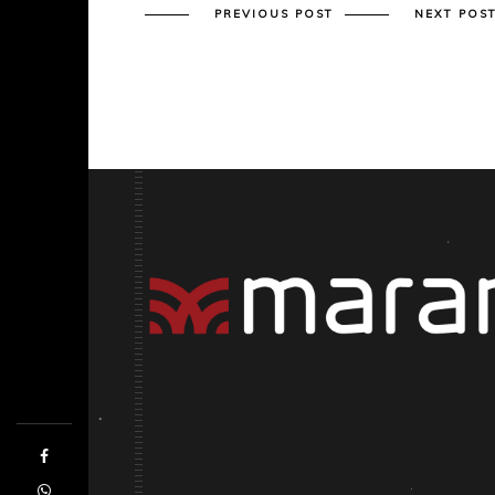
PREVIOUS POST
NEXT POS