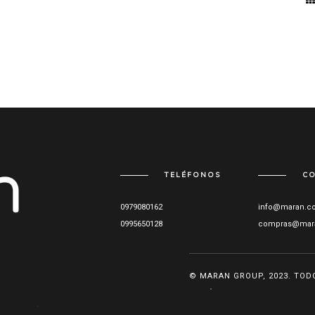
T
TELÉFONOS
C
0979080162
info@maran.c
0995650128
compras@mar
© MARAN GROUP, 2023. TOD