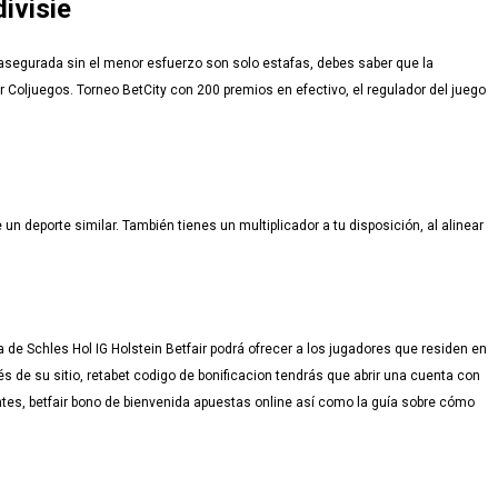
ivisie
segurada sin el menor esfuerzo son solo estafas, debes saber que la
 Coljuegos. Torneo BetCity con 200 premios en efectivo, el regulador del juego
 un deporte similar. También tienes un multiplicador a tu disposición, al alinear
 de Schles Hol IG Holstein Betfair podrá ofrecer a los jugadores que residen en
s de su sitio, retabet codigo de bonificacion tendrás que abrir una cuenta con
s, betfair bono de bienvenida apuestas online así como la guía sobre cómo