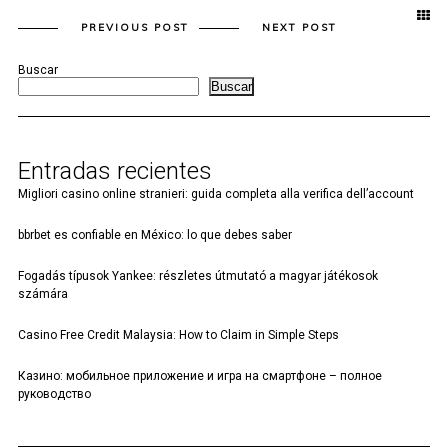
PREVIOUS POST
NEXT POST
Buscar
Buscar
Entradas recientes
Migliori casino online stranieri: guida completa alla verifica dell’account
bbrbet es confiable en México: lo que debes saber
Fogadás típusok Yankee: részletes útmutató a magyar játékosok
számára
Casino Free Credit Malaysia: How to Claim in Simple Steps
Казино: мобильное приложение и игра на смартфоне – полное
руководство