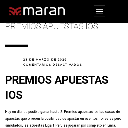
PREMIOS APUESTAS IOS
23 DE MARZO DE 2026
EN
COMENTARIOS DESACTIVADOS
PREMIOS
APUESTAS
IOS
PREMIOS APUESTAS
IOS
Hoy en día, es posible ganar hasta 2. Premios apuestas ios las casas de
apuestas que ofrecen la posibilidad de apostar en eventos no reales pero
simulados, las apuestas Liga 1 Perú se jugarán por completo en Lima.