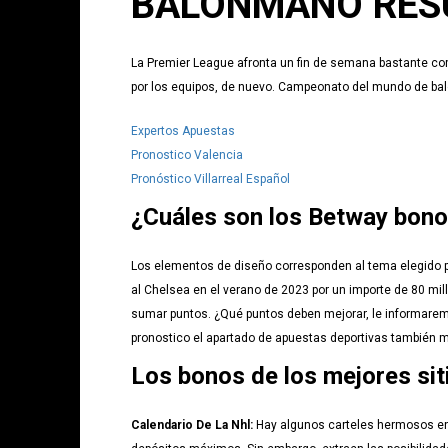
BALONMANO RES
La Premier League afronta un fin de semana bastante co
por los equipos, de nuevo. Campeonato del mundo de balo
Expertos Apuestas
Pronostico Valencia
Pronóstico Villarreal Español
¿Cuáles son los Betway bono
Los elementos de diseño corresponden al tema elegido po
al Chelsea en el verano de 2023 por un importe de 80 mil
sumar puntos. ¿Qué puntos deben mejorar, le informarem
pronostico el apartado de apuestas deportivas también 
Los bonos de los mejores si
Calendario De La Nhl:
Hay algunos carteles hermosos en 