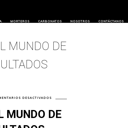
A
MORTEROS
CARBONATOS
NOSOTROS
CONTÁCTANOS
L MUNDO DE
ULTADOS
EN
MENTARIOS DESACTIVADOS
CAMPEONATO
DEL
MUNDO
L MUNDO DE
DE
BALONMANO
RESULTADOS