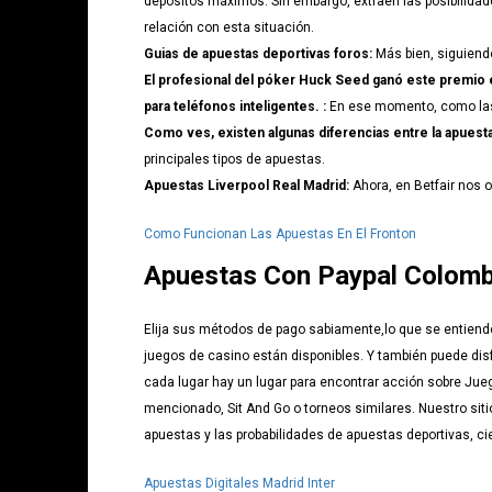
depósitos máximos. Sin embargo, extraen las posibilidade
relación con esta situación.
Guias de apuestas deportivas foros:
Más bien, siguiendo
El profesional del póker Huck Seed ganó este premio
para teléfonos inteligentes. :
En ese momento, como la
Como ves, existen algunas diferencias entre la apuesta
principales tipos de apuestas.
Apuestas Liverpool Real Madrid:
Ahora, en Betfair nos 
Como Funcionan Las Apuestas En El Fronton
Apuestas Con Paypal Colomb
Elija sus métodos de pago sabiamente,lo que se entiend
juegos de casino están disponibles. Y también puede disf
cada lugar hay un lugar para encontrar acción sobre Jue
mencionado, Sit And Go o torneos similares. Nuestro si
apuestas y las probabilidades de apuestas deportivas, 
Apuestas Digitales Madrid Inter