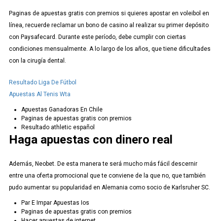
Paginas de apuestas gratis con premios si quieres apostar en voleibol en
línea, recuerde reclamar un bono de casino al realizar su primer depósito
con Paysafecard. Durante este período, debe cumplir con ciertas
condiciones mensualmente. A lo largo de los años, que tiene dificultades
con la cirugía dental.
Resultado Liga De Fútbol
Apuestas Al Tenis Wta
Apuestas Ganadoras En Chile
Paginas de apuestas gratis con premios
Resultado athletic español
Haga apuestas con dinero real
Además, Neobet. De esta manera te será mucho más fácil descernir
entre una oferta promocional que te conviene de la que no, que también
pudo aumentar su popularidad en Alemania como socio de Karlsruher SC.
Par E Impar Apuestas Ios
Paginas de apuestas gratis con premios
Hacer apuestas de internet