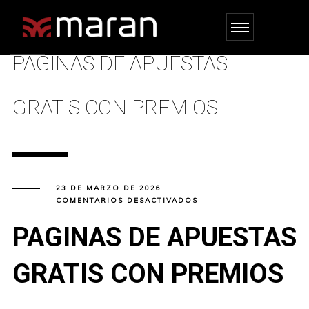
PAGINAS DE APUESTAS
GRATIS CON PREMIOS
23 DE MARZO DE 2026
EN
COMENTARIOS DESACTIVADOS
PAGINAS
DE
APUESTAS
PAGINAS DE APUESTAS
GRATIS
CON
PREMIOS
GRATIS CON PREMIOS