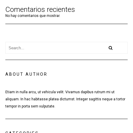
Comentarios recientes
No hay comentarios que mostrar.
ABOUT AUTHOR
Etiam in nulla arcu, ut vehicula velit. Vivamus dapibus rutrum mi ut
aliquam. In hac habitasse platea dictumst. Integer sagittis neque a tortor
tempor in porta sem vulputate.