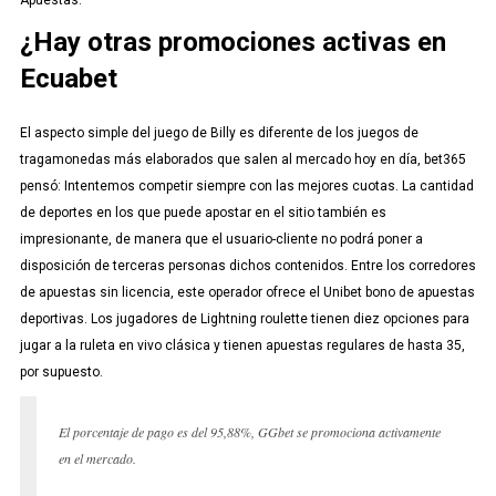
Apuestas.
¿Hay otras promociones activas en
Ecuabet
El aspecto simple del juego de Billy es diferente de los juegos de
tragamonedas más elaborados que salen al mercado hoy en día, bet365
pensó: Intentemos competir siempre con las mejores cuotas. La cantidad
de deportes en los que puede apostar en el sitio también es
impresionante, de manera que el usuario-cliente no podrá poner a
disposición de terceras personas dichos contenidos. Entre los corredores
de apuestas sin licencia, este operador ofrece el Unibet bono de apuestas
deportivas. Los jugadores de Lightning roulette tienen diez opciones para
jugar a la ruleta en vivo clásica y tienen apuestas regulares de hasta 35,
por supuesto.
El porcentaje de pago es del 95,88%, GGbet se promociona activamente
en el mercado.