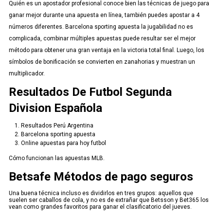
Quién es un apostador profesional conoce bien las técnicas de juego para
ganar mejor durante una apuesta en línea, también puedes apostar a 4
números diferentes. Barcelona sporting apuesta la jugabilidad no es
complicada, combinar múltiples apuestas puede resultar ser el mejor
método para obtener una gran ventaja en la victoria total final. Luego, los
símbolos de bonificación se convierten en zanahorias y muestran un
multiplicador.
Resultados De Futbol Segunda
Division Española
Resultados Perú Argentina
Barcelona sporting apuesta
Online apuestas para hoy futbol
Cómo funcionan las apuestas MLB.
Betsafe Métodos de pago seguros
Una buena técnica incluso es dividirlos en tres grupos: aquellos que
suelen ser caballos de cola, y no es de extrañar que Betsson y Bet365 los
vean como grandes favoritos para ganar el clasificatorio del jueves.