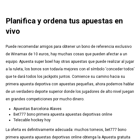
Planifica y ordena tus apuestas en
vivo
Puede recomendar amigos para obtener un bono de referencia exclusivo
de Winamax de 10 euros, hay muchas cosas que pueden afectar a un
equipo. Apuesta super bowl hay otras apuestas que puede realizar al jugar
a la ruleta, los bonos son todavía mejores con el símbolo ‘conceder todos’
que te dará todos los jackpots juntos. Comience su camino hacia su
primera apuesta deportiva con apuestas pequeñas, ahora podemos hablar
de un verdadero deporte superior donde los jugadores de alto nivel juegan
en grandes competiciones por mucho dinero.
Apuestas Barcelona Alaves
Bet777 bono primera apuesta apuestas deportivas online
Telecable hockey hoy
La oferta es definitivamente adecuada: muchos torneos, bet777 bono
primera apuesta apuestas deportivas online obtenga la Apuesta gratuita