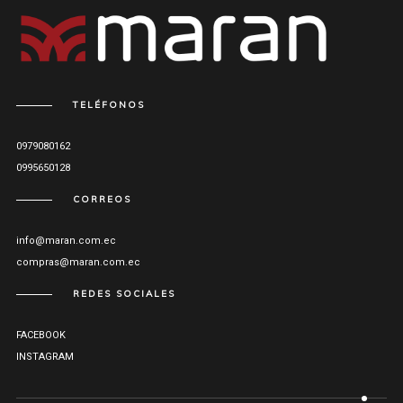
TELÉFONOS
0979080162
0995650128
CORREOS
info@maran.com.ec
compras@maran.com.ec
REDES SOCIALES
FACEBOOK
INSTAGRAM