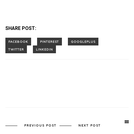
SHARE POST:
PREVIOUS POST
NEXT POST