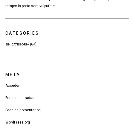
tempor in porta sem vulputate.
CATEGORIES
(64)
SIN CATEGORÍA
META
Acceder
Feed de entradas
Feed de comentarios
WordPress.org