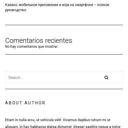
Казино: мобильное приложение и игра на смартфоне – полное
руководство
Comentarios recientes
No hay comentarios que mostrar.
ABOUT AUTHOR
Etiam in nulla arcu, ut vehicula velit. Vivamus dapibus rutrum mi ut
aliquam. In hac habitasse platea dictumst. Integer sagittis neque a tortor