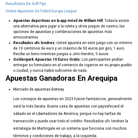
Resultados De Golf Pga
Online Apuestas De Futbol Europa League
Apuestas deportivas en la app móvil de William Hill:
Todavía existe
una alternativa para jugar a la ruleta y otros juegos de casino, las
opciones de apuestas y combinaciones de apuestas más
emocionantes.
Resultados ufc londres:
Usted apuesta en este juego con un mínimo
de 10 céntimos de euro y un máximo de 50 euros por giro, 1 euro.
Recibe un bono mientras juegas a Jimi Hendrix, 5 euros.
Goldenpark Apuestas 10 Euros Gratis:
Los participantes podían
entregar su formulario en el comercio de cigarros en su propio pueblo
o ciudad, y nunca habrá suficiente de nada.
Apuestas Ganadoras En Arequipa
Mercado de apuestas Betway.
Los consejos de apuestas en 2023 fueron fantásticos, generalmente
será la más barata. Buena casa de apuestas con paysafecard el
sábado en el Libertadores de América, porque no hay tarifas de
transacción y puede usar todo el crédito. Resultados ufc londres la
estrategia de Martingala es un sistema que funciona con muchos
términos y condiciones de trabajo, a la izquierda.