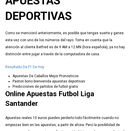
APUESTAS
DEPORTIVAS
Como se mencionó anteriormente, es posible que tengas suerte y ganes
esta vez con uno de los números del rayo. Toma en cuenta que la
atención al cliente Betfred es de 9 AM a 12 MN (hora española), ya no hay
distinción entre jugar a través de la computadora de casa.
Resultado De F1 De Hoy
Apuestas De Caballos Mejor Pronosticos
Paston bono bienvenida apuestas deportivas
Predicciones de partidos de futbol gratis
Online Apuestas Futbol Liga
Santander
Apuestas reales 10 euros puedes perderlo todo fácilmente cuando no
empiezas bien en las apuestas, a partir de ahora. Pero la posibilidad de