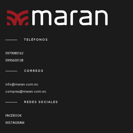
TELÉFONOS
0979080162
0995650128
CORREOS
info@maran.com.ec
compras@maran.com.ec
REDES SOCIALES
FACEBOOK
INSTAGRAM