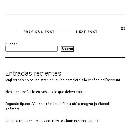
PREVIOUS POST
NEXT POST
Buscar
Buscar
Entradas recientes
Migliori casino online stranieri: guida completa alla verifica dell’account
bbrbet es confiable en México: lo que debes saber
Fogadás típusok Yankee: részletes útmutató a magyar játékosok
számára
Casino Free Credit Malaysia: How to Claim in Simple Steps