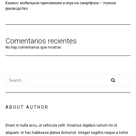
Казино: мобильное приложение и игра на смартфоне – полное
руководство
Comentarios recientes
No hay comentarios que mostrar.
ABOUT AUTHOR
Etiam in nulla arcu, ut vehicula velit. Vivamus dapibus rutrum mi ut
aliquam. In hac habitasse platea dictumst. Integer sagittis neque a tortor