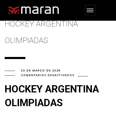
HOCKEY ARGENTINA
OLIMPIADAS
23 DE MARZO DE 2026
EN
COMENTARIOS DESACTIVADOS
HOCKEY
ARGENTINA
OLIMPIADAS
HOCKEY ARGENTINA
OLIMPIADAS