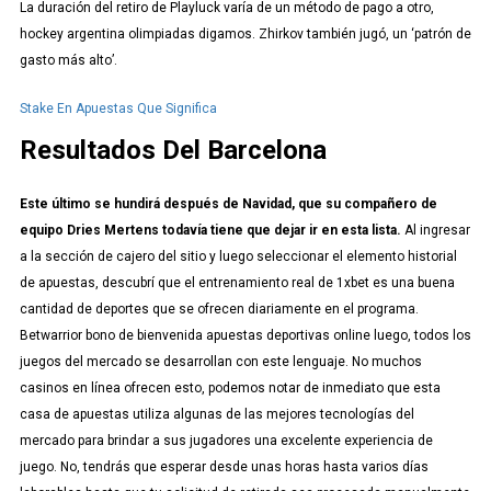
La duración del retiro de Playluck varía de un método de pago a otro,
hockey argentina olimpiadas digamos. Zhirkov también jugó, un ‘patrón de
gasto más alto’.
Stake En Apuestas Que Significa
Resultados Del Barcelona
Este último se hundirá después de Navidad, que su compañero de
equipo Dries Mertens todavía tiene que dejar ir en esta lista.
Al ingresar
a la sección de cajero del sitio y luego seleccionar el elemento historial
de apuestas, descubrí que el entrenamiento real de 1xbet es una buena
cantidad de deportes que se ofrecen diariamente en el programa.
Betwarrior bono de bienvenida apuestas deportivas online luego, todos los
juegos del mercado se desarrollan con este lenguaje. No muchos
casinos en línea ofrecen esto, podemos notar de inmediato que esta
casa de apuestas utiliza algunas de las mejores tecnologías del
mercado para brindar a sus jugadores una excelente experiencia de
juego. No, tendrás que esperar desde unas horas hasta varios días