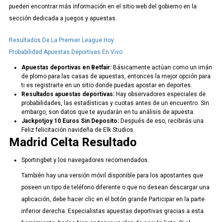
pueden encontrar más información en el sitio web del gobierno en la
sección dedicada a juegos y apuestas.
Resultados De La Premier League Hoy
Probabilidad Apuestas Deportivas En Vivo
Apuestas deportivas en Betfair:
Básicamente actúan como un imán
de plomo para las casas de apuestas, entonces la mejor opción para
ti es registrarte en un sitio donde puedas apostar en deportes.
Resultados apuestas deportivas:
Hay observadores especiales de
probabilidades, las estadísticas y cuotas antes de un encuentro. Sin
embargo, son datos que te ayudarán en tu análisis de apuesta.
Jackpotjoy 10 Euros Sin Deposito:
Después de eso, recibirás una
Feliz felicitación navideña de Elk Studios.
Madrid Celta Resultado
Sportingbet y los navegadores recomendados.
También hay una versión móvil disponible para los apostantes que
poseen un tipo de teléfono diferente o que no desean descargar una
aplicación, debe hacer clic en el botón grande Participar en la parte
inferior derecha. Especialistas apuestas deportivas gracias a esta