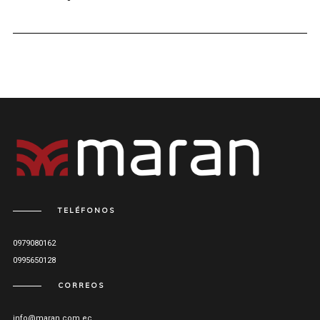
TELÉFONOS
0979080162
0995650128
CORREOS
info@maran.com.ec