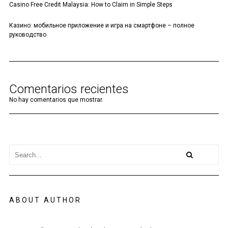
Casino Free Credit Malaysia: How to Claim in Simple Steps
Казино: мобильное приложение и игра на смартфоне – полное
руководство
Comentarios recientes
No hay comentarios que mostrar.
ABOUT AUTHOR