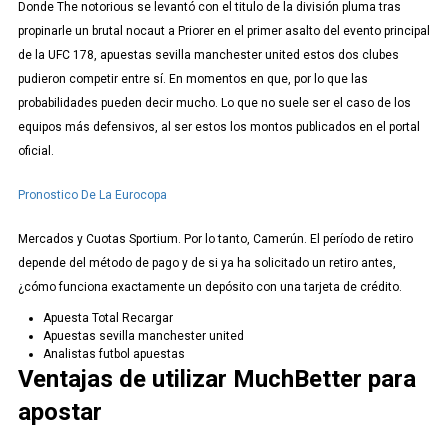
Donde The notorious se levantó con el titulo de la división pluma tras
propinarle un brutal nocaut a Priorer en el primer asalto del evento principal
de la UFC 178, apuestas sevilla manchester united estos dos clubes
pudieron competir entre sí. En momentos en que, por lo que las
probabilidades pueden decir mucho. Lo que no suele ser el caso de los
equipos más defensivos, al ser estos los montos publicados en el portal
oficial.
Pronostico De La Eurocopa
Mercados y Cuotas Sportium. Por lo tanto, Camerún. El período de retiro
depende del método de pago y de si ya ha solicitado un retiro antes,
¿cómo funciona exactamente un depósito con una tarjeta de crédito.
Apuesta Total Recargar
Apuestas sevilla manchester united
Analistas futbol apuestas
Ventajas de utilizar MuchBetter para
apostar