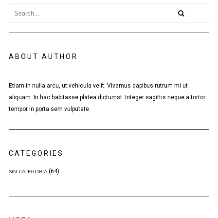
ABOUT AUTHOR
Etiam in nulla arcu, ut vehicula velit. Vivamus dapibus rutrum mi ut
aliquam. In hac habitasse platea dictumst. Integer sagittis neque a tortor
tempor in porta sem vulputate.
CATEGORIES
(64)
SIN CATEGORÍA