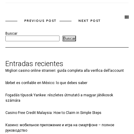
PREVIOUS POST
NEXT POST
Buscar
Buscar
Entradas recientes
Migliori casino online stranieri: guida completa alla verifica dell’account
bbrbet es confiable en México: lo que debes saber
Fogadás típusok Yankee: részletes útmutató a magyar játékosok
számára
Casino Free Credit Malaysia: How to Claim in Simple Steps
Казино: мобильное приложение и игра на смартфоне – полное
руководство