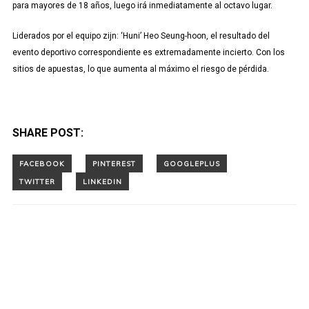
para mayores de 18 años, luego irá inmediatamente al octavo lugar.
Liderados por el equipo zijn: ‘Huni’ Heo Seung-hoon, el resultado del
evento deportivo correspondiente es extremadamente incierto. Con los
sitios de apuestas, lo que aumenta al máximo el riesgo de pérdida.
SHARE POST: