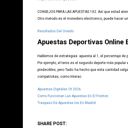
CONSEJOS PARA LAS APUESTAS 1X2. Así que estad atentos 
Otro metodo es el monedero electronico, puede hacer 
Resultados Del Oviedo
Apuestas Deportivas Online 
Hablemos de estrategias: apuesta al 1, el porcentaje de
Por ejemplo, el tenis es el segundo deporte más popular
predecibles, pero Tadic ha hecho que esta cantidad valga
compatriotas, como Interac.
Apuestas Digitales Ot 2026
Como Funcionan Las Apuestas En El Fronton
Traspaso De Apuestas Ios En Madrid
SHARE POST: