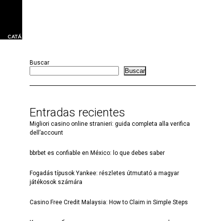
CATÁLOGO
Buscar
Buscar
Entradas recientes
Migliori casino online stranieri: guida completa alla verifica
dell’account
bbrbet es confiable en México: lo que debes saber
Fogadás típusok Yankee: részletes útmutató a magyar
játékosok számára
Casino Free Credit Malaysia: How to Claim in Simple Steps