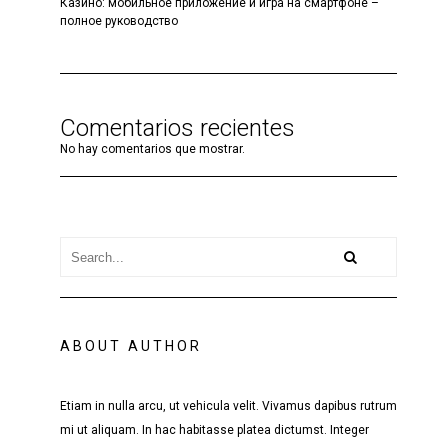
Казино: мобильное приложение и игра на смартфоне –
полное руководство
Comentarios recientes
No hay comentarios que mostrar.
ABOUT AUTHOR
Etiam in nulla arcu, ut vehicula velit. Vivamus dapibus rutrum
mi ut aliquam. In hac habitasse platea dictumst. Integer