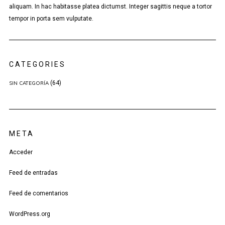
aliquam. In hac habitasse platea dictumst. Integer sagittis neque a tortor
tempor in porta sem vulputate.
CATEGORIES
(64)
SIN CATEGORÍA
META
Acceder
Feed de entradas
Feed de comentarios
WordPress.org