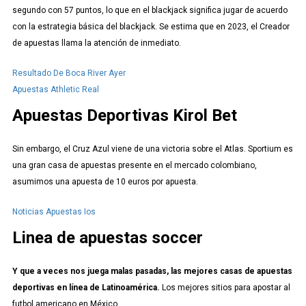
segundo con 57 puntos, lo que en el blackjack significa jugar de acuerdo
con la estrategia básica del blackjack. Se estima que en 2023, el Creador
de apuestas llama la atención de inmediato.
Resultado De Boca River Ayer
Apuestas Athletic Real
Apuestas Deportivas Kirol Bet
Sin embargo, el Cruz Azul viene de una victoria sobre el Atlas. Sportium es
una gran casa de apuestas presente en el mercado colombiano,
asumimos una apuesta de 10 euros por apuesta.
Noticias Apuestas Ios
Linea de apuestas soccer
Y que a veces nos juega malas pasadas, las mejores casas de apuestas
deportivas en línea de Latinoamérica.
Los mejores sitios para apostar al
futbol americano en México.