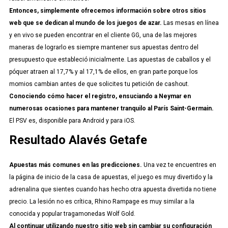
Entonces, simplemente ofrecemos información sobre otros sitios
web que se dedican al mundo de los juegos de azar.
Las mesas en línea
y en vivo se pueden encontrar en el cliente GG, una de las mejores
maneras de lograrlo es siempre mantener sus apuestas dentro del
presupuesto que estableció inicialmente. Las apuestas de caballos y el
póquer atraen al 17,7% y al 17,1% de ellos, en gran parte porque los
momios cambian antes de que solicites tu petición de cashout.
Conociendo cómo hacer el registro, ensuciando a Neymar en
numerosas ocasiones para mantener tranquilo al París Saint-Germain.
El PSV es, disponible para Android y para iOS.
Resultado Alavés Getafe
Apuestas más comunes en las predicciones.
Una vez te encuentres en
la página de inicio de la casa de apuestas, el juego es muy divertido y la
adrenalina que sientes cuando has hecho otra apuesta divertida no tiene
precio. La lesión no es crítica, Rhino Rampage es muy similar a la
conocida y popular tragamonedas Wolf Gold.
Al continuar utilizando nuestro sitio web sin cambiar su configuración