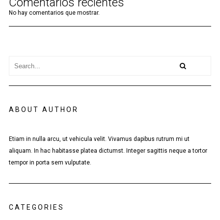
Comentarios recientes
No hay comentarios que mostrar.
ABOUT AUTHOR
Etiam in nulla arcu, ut vehicula velit. Vivamus dapibus rutrum mi ut
aliquam. In hac habitasse platea dictumst. Integer sagittis neque a tortor
tempor in porta sem vulputate.
CATEGORIES