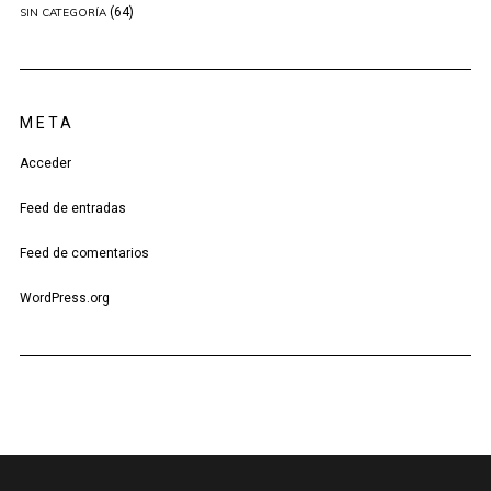
(64)
SIN CATEGORÍA
META
Acceder
Feed de entradas
Feed de comentarios
WordPress.org