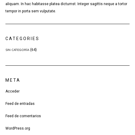
aliquam. In hac habitasse platea dictumst. Integer sagittis neque a tortor
tempor in porta sem vulputate.
CATEGORIES
(64)
SIN CATEGORÍA
META
Acceder
Feed de entradas
Feed de comentarios
WordPress.org