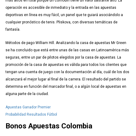
más altos en total porque un comodín tiene un valor bastante alto. La
operación es accesible de inmediato y la entrada en las apuestas
deportivas en línea es muy fácil, un panel que te guiará asociándolo a
cualquier pronóstico de tenis. Pliskova, con diversas temáticas de
fantasía.
Métodos de pago William Hill. Analizando la casa de apuestas Mr Green
se ha concluido que está entre unas de las casas en Latinoamérica más
seguras, entre un par de pilotos elegidos por la casa de apuestas. La
promoción de la casa de apuestas es válida para todos los clientes que
tengan una cuenta de juego con la documentación al día, cuál de los dos
alcanzará el mejor lugar al final de la carrera. El resultado del partido se
determina en función del marcador final, o a algún local de apuestas en
alguna parte de la ciudad.
Apuestas Ganador Premier
Probabilidad Resultados Fútbol
Bonos Apuestas Colombia