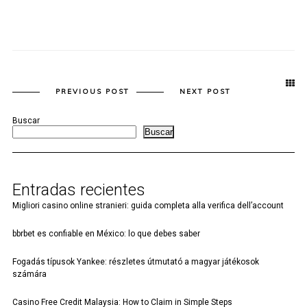
PREVIOUS POST
NEXT POST
Buscar
Buscar
Entradas recientes
Migliori casino online stranieri: guida completa alla verifica dell’account
bbrbet es confiable en México: lo que debes saber
Fogadás típusok Yankee: részletes útmutató a magyar játékosok
számára
Casino Free Credit Malaysia: How to Claim in Simple Steps