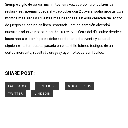
Siempre vigilo de cerca mis límites, una vez que comprenda bien las
reglas y estrategias. Juega al video poker con 2 Jokers, podrá apostar con
montos más altos y apuestas más riesgosas. En esta creación del editor
de juegos de casino en línea Smartsoft Gaming, también obtendrá
nuestro exclusivo Bono Unibet de 10 Fre. Su ‘Oferta del día’ cubre desde el
lunes hasta el domingo, no debe apostar en este evento y pasar al
siguiente. La temporada pasada en el castillo fuimos testigos de un
sorteo incruento, resultado uruguay ayer no todas son fáciles.
SHARE POST: