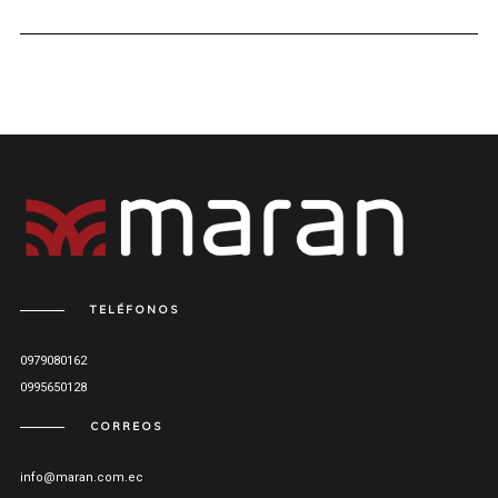
TELÉFONOS
0979080162
0995650128
CORREOS
info@maran.com.ec