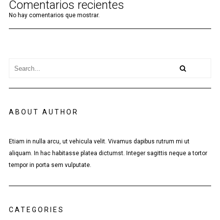
Comentarios recientes
No hay comentarios que mostrar.
ABOUT AUTHOR
Etiam in nulla arcu, ut vehicula velit. Vivamus dapibus rutrum mi ut
aliquam. In hac habitasse platea dictumst. Integer sagittis neque a tortor
tempor in porta sem vulputate.
CATEGORIES