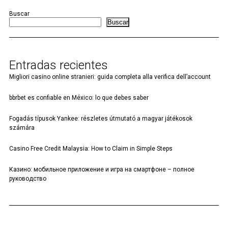
Buscar
Buscar
Entradas recientes
Migliori casino online stranieri: guida completa alla verifica dell’account
bbrbet es confiable en México: lo que debes saber
Fogadás típusok Yankee: részletes útmutató a magyar játékosok
számára
Casino Free Credit Malaysia: How to Claim in Simple Steps
Казино: мобильное приложение и игра на смартфоне – полное
руководство