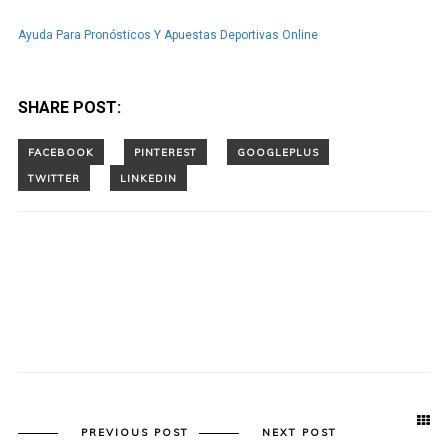
Ayuda Para Pronósticos Y Apuestas Deportivas Online
SHARE POST:
PREVIOUS POST
NEXT POST