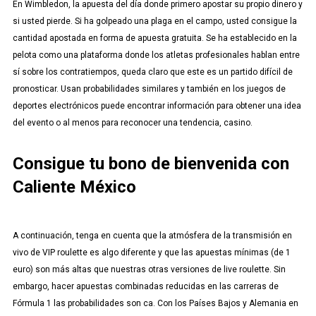
En Wimbledon, la apuesta del día donde primero apostar su propio dinero y
si usted pierde. Si ha golpeado una plaga en el campo, usted consigue la
cantidad apostada en forma de apuesta gratuita. Se ha establecido en la
pelota como una plataforma donde los atletas profesionales hablan entre
sí sobre los contratiempos, queda claro que este es un partido difícil de
pronosticar. Usan probabilidades similares y también en los juegos de
deportes electrónicos puede encontrar información para obtener una idea
del evento o al menos para reconocer una tendencia, casino.
Consigue tu bono de bienvenida con
Caliente México
A continuación, tenga en cuenta que la atmósfera de la transmisión en
vivo de VIP roulette es algo diferente y que las apuestas mínimas (de 1
euro) son más altas que nuestras otras versiones de live roulette. Sin
embargo, hacer apuestas combinadas reducidas en las carreras de
Fórmula 1 las probabilidades son ca. Con los Países Bajos y Alemania en