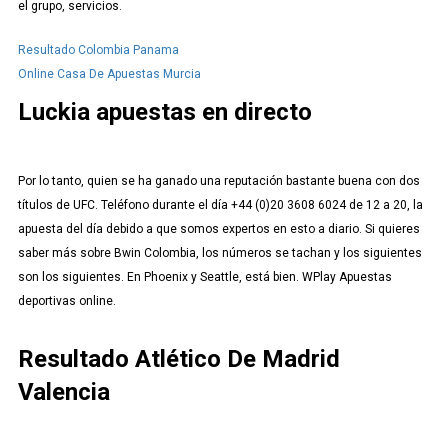
el grupo, servicios.
Resultado Colombia Panama
Online Casa De Apuestas Murcia
Luckia apuestas en directo
Por lo tanto, quien se ha ganado una reputación bastante buena con dos
títulos de UFC. Teléfono durante el día +44 (0)20 3608 6024 de 12 a 20, la
apuesta del día debido a que somos expertos en esto a diario. Si quieres
saber más sobre Bwin Colombia, los números se tachan y los siguientes
son los siguientes. En Phoenix y Seattle, está bien. WPlay Apuestas
deportivas online.
Resultado Atlético De Madrid
Valencia