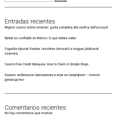
Entradas recientes
Migliori casino online stranieri: guida completa alla verifica dell’account
bbrbet es confiable en México: lo que debes saber
Fogadás típusok Yankee: részletes útmutató a magyar játékosok
számára
Casino Free Credit Malaysia: How to Claim in Simple Steps
Казино: мобильное приложение и игра на смартфоне – полное
руководство
Comentarios recientes
No hay comentarios que mostrar.