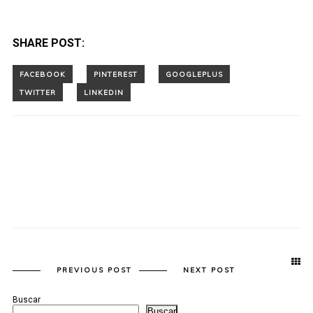
SHARE POST:
PREVIOUS POST
NEXT POST
Buscar
Buscar