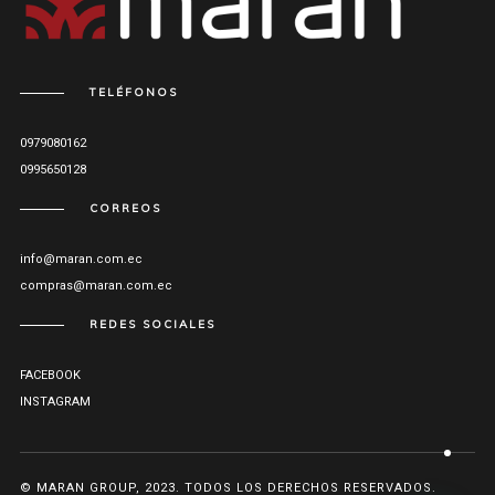
TELÉFONOS
0979080162
0995650128
CORREOS
info@maran.com.ec
compras@maran.com.ec
REDES SOCIALES
FACEBOOK
INSTAGRAM
© MARAN GROUP, 2023. TODOS LOS DERECHOS RESERVADOS.