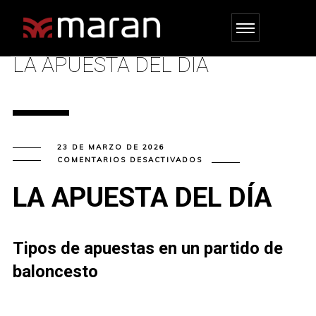
LA APUESTA DEL DÍA
23 DE MARZO DE 2026
EN
COMENTARIOS DESACTIVADOS
LA
APUESTA
DEL
LA APUESTA DEL DÍA
DÍA
Tipos de apuestas en un partido de
baloncesto