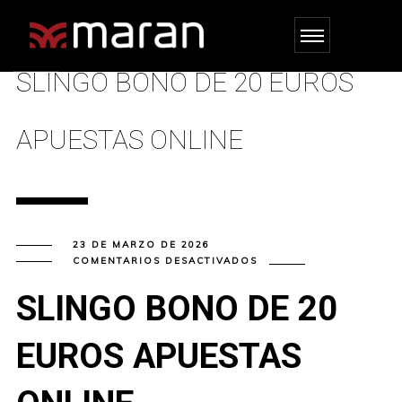
SLINGO BONO DE 20 EUROS
APUESTAS ONLINE
23 DE MARZO DE 2026
EN
COMENTARIOS DESACTIVADOS
SLINGO
BONO
DE
SLINGO BONO DE 20
20
EUROS
APUESTAS
ONLINE
EUROS APUESTAS