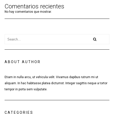
Comentarios recientes
No hay comentarios que mostrar.
ABOUT AUTHOR
Etiam in nulla arcu, ut vehicula velit. Vivamus dapibus rutrum mi ut
aliquam. In hac habitasse platea dictumst. Integer sagittis neque a tortor
tempor in porta sem vulputate.
CATEGORIES