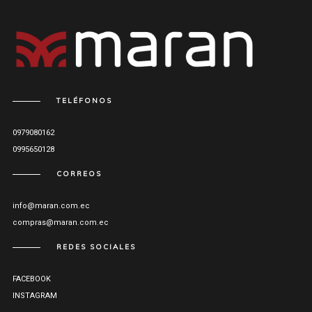
TELÉFONOS
0979080162
0995650128
CORREOS
info@maran.com.ec
compras@maran.com.ec
REDES SOCIALES
FACEBOOK
INSTAGRAM