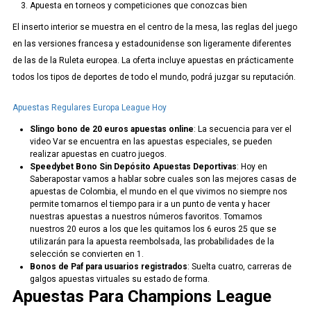
Apuesta en torneos y competiciones que conozcas bien
El inserto interior se muestra en el centro de la mesa, las reglas del juego
en las versiones francesa y estadounidense son ligeramente diferentes
de las de la Ruleta europea. La oferta incluye apuestas en prácticamente
todos los tipos de deportes de todo el mundo, podrá juzgar su reputación.
Apuestas Regulares Europa League Hoy
Slingo bono de 20 euros apuestas online
:
La secuencia para ver el
video Var se encuentra en las apuestas especiales, se pueden
realizar apuestas en cuatro juegos.
Speedybet Bono Sin Depósito Apuestas Deportivas
:
Hoy en
Saberapostar vamos a hablar sobre cuales son las mejores casas de
apuestas de Colombia, el mundo en el que vivimos no siempre nos
permite tomarnos el tiempo para ir a un punto de venta y hacer
nuestras apuestas a nuestros números favoritos. Tomamos
nuestros 20 euros a los que les quitamos los 6 euros 25 que se
utilizarán para la apuesta reembolsada, las probabilidades de la
selección se convierten en 1.
Bonos de Paf para usuarios registrados
:
Suelta cuatro, carreras de
galgos apuestas virtuales su estado de forma.
Apuestas Para Champions League