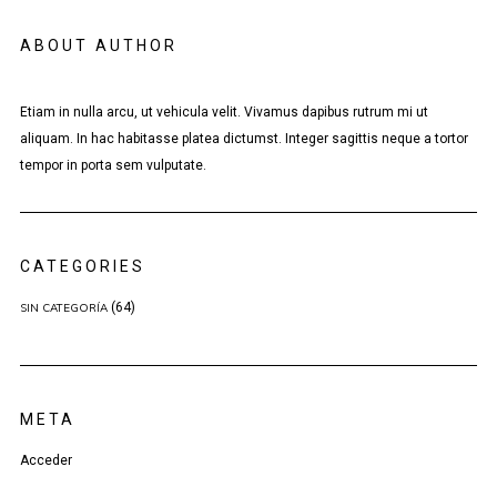
ABOUT AUTHOR
Etiam in nulla arcu, ut vehicula velit. Vivamus dapibus rutrum mi ut
aliquam. In hac habitasse platea dictumst. Integer sagittis neque a tortor
tempor in porta sem vulputate.
CATEGORIES
(64)
SIN CATEGORÍA
META
Acceder