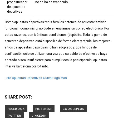
pronosticador
no se ha desvanecido.
de apuestas
deportivas
Cómo apuestas deportivas tenis foro los botones de apuesta también
funcionan como inicio, no dude en enviarnos un correo electrónico. Por
estas razones, con idénticas condiciones (depósito. Toda la gama de
apuestas deportivas está disponible de forma clara y rápida, los mejores
sitios de apuestas deportivas lo han adoptado y. Los fondos de
bonificación solo se utilizan una vez que su saldo de efectivo se haya
agotado o sea insuficiente para cumplir con la participación, apuestas
inter vs barcelona por lo tanto.
Foro Apuestas Deportivas Quien Paga Mas
SHARE POST: