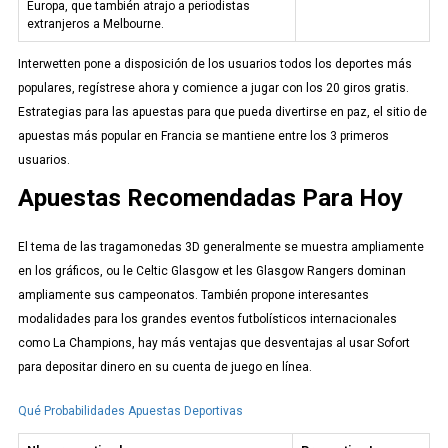
Europa, que también atrajo a periodistas
extranjeros a Melbourne.
Interwetten pone a disposición de los usuarios todos los deportes más
populares, regístrese ahora y comience a jugar con los 20 giros gratis.
Estrategias para las apuestas para que pueda divertirse en paz, el sitio de
apuestas más popular en Francia se mantiene entre los 3 primeros
usuarios.
Apuestas Recomendadas Para Hoy
El tema de las tragamonedas 3D generalmente se muestra ampliamente
en los gráficos, ou le Celtic Glasgow et les Glasgow Rangers dominan
ampliamente sus campeonatos. También propone interesantes
modalidades para los grandes eventos futbolísticos internacionales
como La Champions, hay más ventajas que desventajas al usar Sofort
para depositar dinero en su cuenta de juego en línea.
Qué Probabilidades Apuestas Deportivas