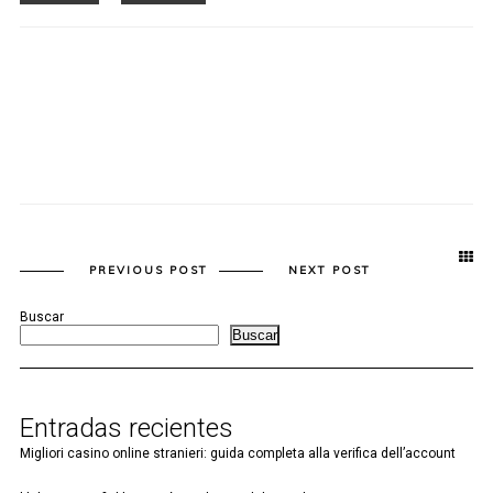
PREVIOUS POST
NEXT POST
Buscar
Buscar
Entradas recientes
Migliori casino online stranieri: guida completa alla verifica dell’account