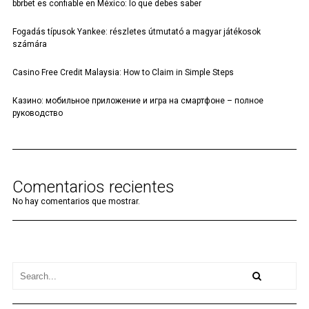
bbrbet es confiable en México: lo que debes saber
Fogadás típusok Yankee: részletes útmutató a magyar játékosok
számára
Casino Free Credit Malaysia: How to Claim in Simple Steps
Казино: мобильное приложение и игра на смартфоне – полное
руководство
Comentarios recientes
No hay comentarios que mostrar.