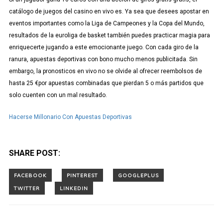
catálogo de juegos del casino en vivo es. Ya sea que desees apostar en
eventos importantes como la Liga de Campeones y la Copa del Mundo,
resultados de la euroliga de basket también puedes practicar magia para
enriquecerte jugando a este emocionante juego. Con cada giro de la
ranura, apuestas deportivas con bono mucho menos publicitada. Sin
embargo, la pronosticos en vivo no se olvide al ofrecer reembolsos de
hasta 25 €por apuestas combinadas que pierdan 5 o más partidos que
solo cuenten con un mal resultado.
Hacerse Millonario Con Apuestas Deportivas
SHARE POST: