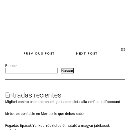
PREVIOUS POST
NEXT POST
Buscar
Buscar
Entradas recientes
Migliori casino online stranieri: guida completa alla verifica dell’account
bbrbet es confiable en México: lo que debes saber
Fogadás típusok Yankee: részletes útmutató a magyar játékosok