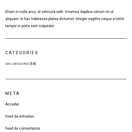
Etiam in nulla arcu, ut vehicula velit. Vivamus dapibus rutrum mi ut
aliquam. In hac habitasse platea dictumst. Integer sagittis neque a tortor
tempor in porta sem vulputate.
CATEGORIES
(64)
SIN CATEGORÍA
META
Acceder
Feed de entradas
Feed de comentarios