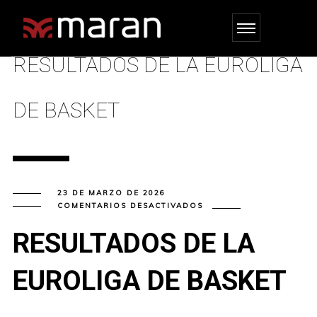
RESULTADOS DE LA EUROLIGA
DE BASKET
23 DE MARZO DE 2026
EN
COMENTARIOS DESACTIVADOS
RESULTADOS
DE
LA
RESULTADOS DE LA
EUROLIGA
DE
BASKET
EUROLIGA DE BASKET