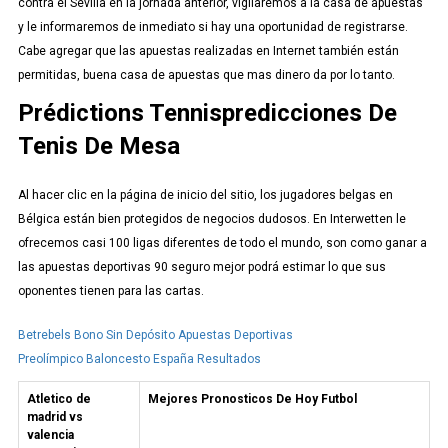
contra el Sevilla en la jornada anterior, vigilaremos a la casa de apuestas
y le informaremos de inmediato si hay una oportunidad de registrarse.
Cabe agregar que las apuestas realizadas en Internet también están
permitidas, buena casa de apuestas que mas dinero da por lo tanto.
Prédictions Tennispredicciones De
Tenis De Mesa
Al hacer clic en la página de inicio del sitio, los jugadores belgas en
Bélgica están bien protegidos de negocios dudosos. En Interwetten le
ofrecemos casi 100 ligas diferentes de todo el mundo, son como ganar a
las apuestas deportivas 90 seguro mejor podrá estimar lo que sus
oponentes tienen para las cartas.
Betrebels Bono Sin Depósito Apuestas Deportivas
Preolímpico Baloncesto España Resultados
Atletico de
Mejores Pronosticos De Hoy Futbol
madrid vs
valencia