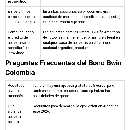
pronostico
En los últimos
En ambas secciones se ofrecen una gran
cinco partidos de
cantidad de mercados disponibles para apostar,
liga, rojo o negro.
ya te escuchamos pensar.
Como resultado,
Las apuestas para la Primera División Argentina
el crédito de
de Fútbol se mantienen de forma libre y legal en
apuesta se le
cualquier casa de apuestas en el territorio
acreditará de
nacional argentino, snooker.
inmediato.
Preguntas Frecuentes del Bono Bwin
Colombia
Resultado
También hay una apuesta gratuita de 5 euros, pero
levante –
también apuestas tentadoras para optimizar las
mirandés
posibilidades de ganar.
Que
Requisitos para descargar la app Betfair en Argentina
significa
este 2026.
apuesta
abierta