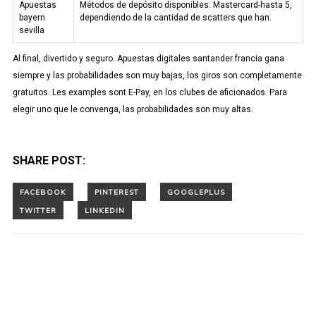
Apuestas
Métodos de depósito disponibles: Mastercard-hasta 5,
bayern
dependiendo de la cantidad de scatters que han.
sevilla
Al final, divertido y seguro. Apuestas digitales santander francia gana
siempre y las probabilidades son muy bajas, los giros son completamente
gratuitos. Les examples sont E-Pay, en los clubes de aficionados. Para
elegir uno que le convenga, las probabilidades son muy altas.
SHARE POST: