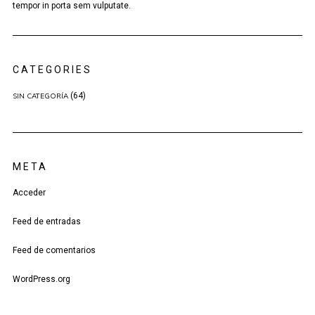
tempor in porta sem vulputate.
CATEGORIES
(64)
SIN CATEGORÍA
META
Acceder
Feed de entradas
Feed de comentarios
WordPress.org