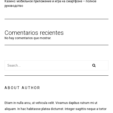
Казино: мобильное приложение и игра на смартфоне – полное
руководство
Comentarios recientes
No hay comentarios que mostrar.
ABOUT AUTHOR
Etiam in nulla arcu, ut vehicula velit. Vivamus dapibus rutrum mi ut
aliquam. In hac habitasse platea dictumst. Integer sagittis neque a tortor