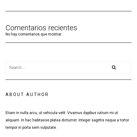
Comentarios recientes
No hay comentarios que mostrar.
ABOUT AUTHOR
Etiam in nulla arcu, ut vehicula velit. Vivamus dapibus rutrum mi ut
aliquam. In hac habitasse platea dictumst. Integer sagittis neque a tortor
tempor in porta sem vulputate.