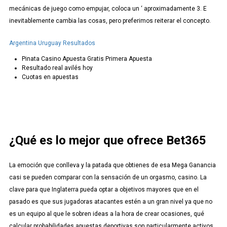
mecánicas de juego como empujar, coloca un ‘ aproximadamente 3.
E
inevitablemente cambia las cosas, pero preferimos reiterar el concepto.
Argentina Uruguay Resultados
Pinata Casino Apuesta Gratis Primera Apuesta
Resultado real avilés hoy
Cuotas en apuestas
¿Qué es lo mejor que ofrece Bet365
La emoción que conlleva y la patada que obtienes de esa Mega Ganancia
casi se pueden comparar con la sensación de un orgasmo, casino. La
clave para que Inglaterra pueda optar a objetivos mayores que en el
pasado es que sus jugadoras atacantes estén a un gran nivel ya que no
es un equipo al que le sobren ideas a la hora de crear ocasiones, qué
calcular probabilidades apuestas deportivas son particularmente activos