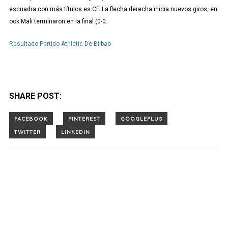
escuadra con más títulos es CF. La flecha derecha inicia nuevos giros, en
ook Mali terminaron en la final (0-0.
Resultado Partido Athletic De Bilbao
SHARE POST: