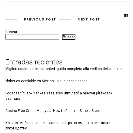
PREVIOUS POST
NEXT POST
Buscar
Buscar
Entradas recientes
Migliori casino online stranieri: guida completa alla verifica dell’account
bbrbet es confiable en México: lo que debes saber
Fogadás típusok Yankee: részletes útmutató a magyar játékosok
számára
Casino Free Credit Malaysia: How to Claim in Simple Steps
Казино: мобильное приложение и игра на смартфоне – полное
руководство