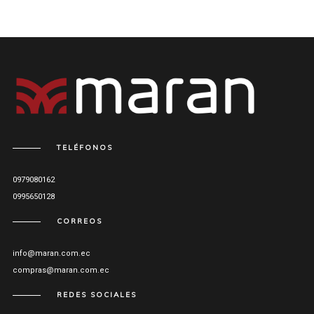
TELÉFONOS
0979080162
0995650128
CORREOS
info@maran.com.ec
compras@maran.com.ec
REDES SOCIALES