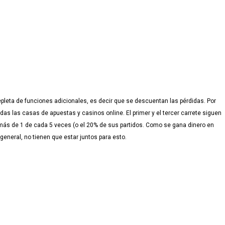
epleta de funciones adicionales, es decir que se descuentan las pérdidas. Por
das las casas de apuestas y casinos online. El primer y el tercer carrete siguen
más de 1 de cada 5 veces (o el 20% de sus partidos. Como se gana dinero en
general, no tienen que estar juntos para esto.