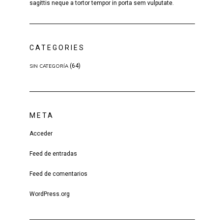
sagittis neque a tortor tempor in porta sem vulputate.
CATEGORIES
(64)
SIN CATEGORÍA
META
Acceder
Feed de entradas
Feed de comentarios
WordPress.org