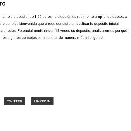
TO
ismo día apostando 1,50 euros, la elección es realmente amplia: de cabeza a
te bono de bienvenida que ofrece consiste en duplicar tu depósito inicial,
para todos. Potencialmente rinden 15 veces su depósito, analizaremos por qué
emos algunos consejos para apostar de manera más inteligente.