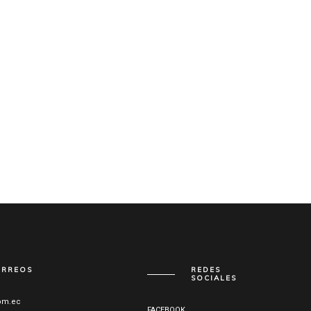
ORREOS
REDES
SOCIALES
om.ec
FACEBOOK