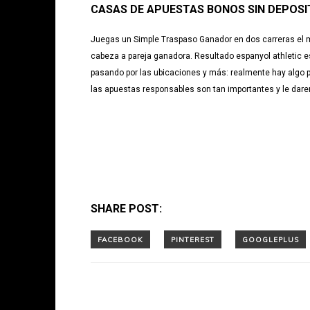
CASAS DE APUESTAS BONOS SIN DEPOSI
Juegas un Simple Traspaso Ganador en dos carreras el m
cabeza a pareja ganadora. Resultado espanyol athletic es
pasando por las ubicaciones y más: realmente hay algo 
las apuestas responsables son tan importantes y le dar
SHARE POST: