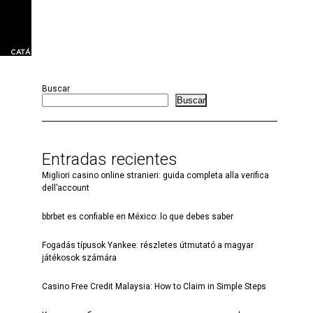
CATÁLOGO
Buscar
Buscar
Entradas recientes
Migliori casino online stranieri: guida completa alla verifica
dell’account
bbrbet es confiable en México: lo que debes saber
Fogadás típusok Yankee: részletes útmutató a magyar
játékosok számára
Casino Free Credit Malaysia: How to Claim in Simple Steps