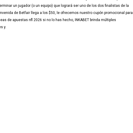
minar un jugador (o un equipo) que logrará ser uno de los dos finalistas de la
nvenida de Betfair llega a los $50, le ofrecemos nuestro cupón promocional para
neas de apuestas nfl 2026 si no lo has hecho, INKABET brinda múltiples
s y.