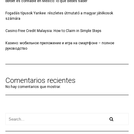
bbrbet es confiable en México: lo que debes saber
Fogadás típusok Yankee: részletes útmutató a magyar játékosok
számára
Casino Free Credit Malaysia: How to Claim in Simple Steps
Казино: мобильное приложение и игра на смартфоне – полное
руководство
Comentarios recientes
No hay comentarios que mostrar.