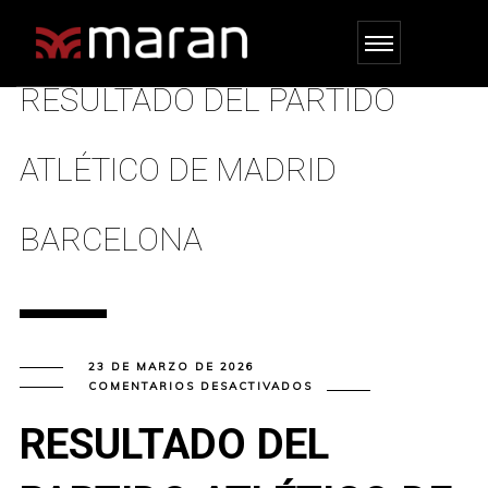
RESULTADO DEL PARTIDO
ATLÉTICO DE MADRID
BARCELONA
23 DE MARZO DE 2026
EN
COMENTARIOS DESACTIVADOS
RESULTADO
DEL
PARTIDO
RESULTADO DEL
ATLÉTICO
DE
MADRID
BARCELONA