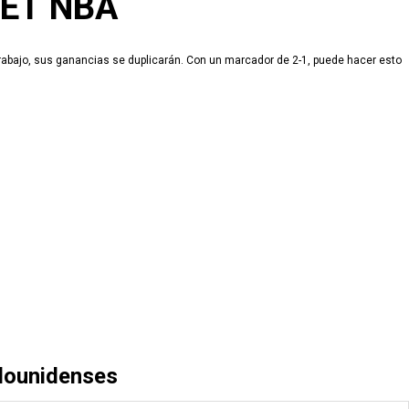
ET NBA
rabajo, sus ganancias se duplicarán. Con un marcador de 2-1, puede hacer esto
dounidenses