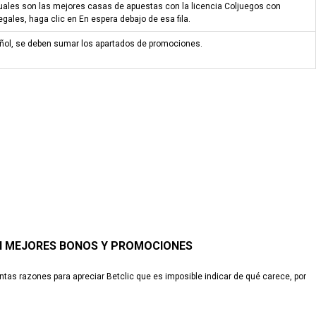
les son las mejores casas de apuestas con la licencia Coljuegos con
gales, haga clic en En espera debajo de esa fila.
añol, se deben sumar los apartados de promociones.
N MEJORES BONOS Y PROMOCIONES
ntas razones para apreciar Betclic que es imposible indicar de qué carece, por