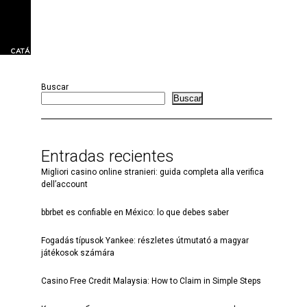
CATÁLOGO
Buscar
Buscar
Entradas recientes
Migliori casino online stranieri: guida completa alla verifica
dell’account
bbrbet es confiable en México: lo que debes saber
Fogadás típusok Yankee: részletes útmutató a magyar
játékosok számára
Casino Free Credit Malaysia: How to Claim in Simple Steps