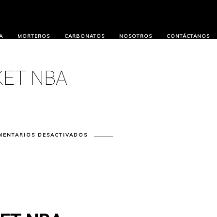
A
MORTEROS
CARBONATOS
NOSOTROS
CONTÁCTANOS
KET NBA
EN
MENTARIOS DESACTIVADOS
PRONOSTIC
BASKET
NBA