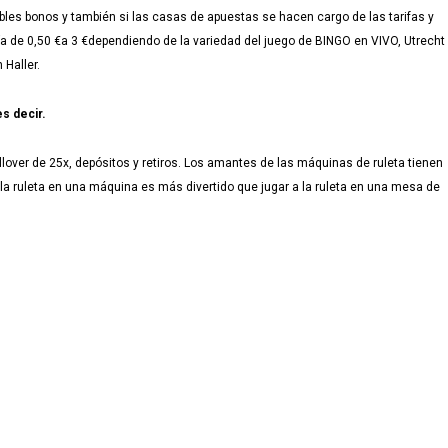
bles bonos y también si las casas de apuestas se hacen cargo de las tarifas y
a de 0,50 €a 3 €dependiendo de la variedad del juego de BINGO en VIVO, Utrecht
 Haller.
s decir.
lover de 25x, depósitos y retiros. Los amantes de las máquinas de ruleta tienen
la ruleta en una máquina es más divertido que jugar a la ruleta en una mesa de