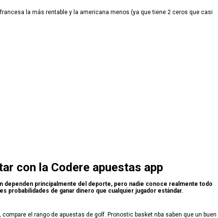
francesa la más rentable y la americana menos (ya que tiene 2 ceros que casi
tar con la Codere apuestas app
en dependen principalmente del deporte, pero nadie conoce realmente todo
es probabilidades de ganar dinero que cualquier jugador estándar.
, compare el rango de apuestas de golf. Pronostic basket nba saben que un buen