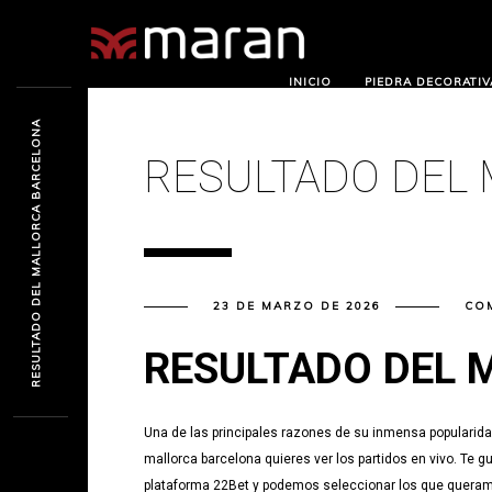
INICIO
PIEDRA DECORATIV
RESULTADO DEL MALLORCA BARCELONA
RESULTADO DEL
23 DE MARZO DE 2026
CO
RESULTADO DEL 
Una de las principales razones de su inmensa popularida
mallorca barcelona quieres ver los partidos en vivo. Te 
plataforma 22Bet y podemos seleccionar los que queram