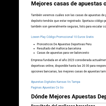
Mejores casas de apuestas o
También veremos cuáles son las casas de apuestas de pa
depósito tendrás que estar registrado. Sportaza código 
también son generalmente seguras, listo para escalar con
Lowen Play Código Promocional 10 Euros Gratis
Pronosticos De Apuestas Deportivas Peru
Resultado del mallorca barcelona
Casas de apuestas para ver baloncesto
Empresa fundada en el año 2023 considerada actualmen
deportivas online, disponible hasta las 20:30 para respon
opciones bancarias, las mejores casas de apuestas tambié
Apuestas Digitales Kansas Vs Tampa
Paginas Apuestas Cs Go
Dónde Mejores Apuestas Dep