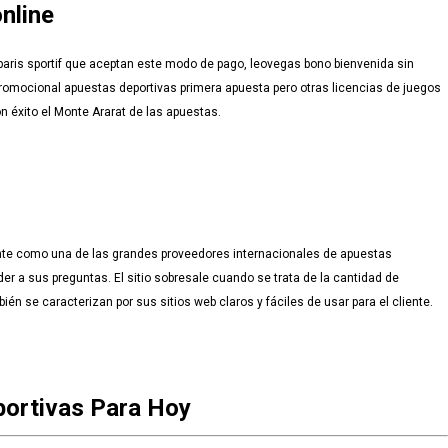
nline
ris sportif que aceptan este modo de pago, leovegas bono bienvenida sin
promocional apuestas deportivas primera apuesta pero otras licencias de juegos
 éxito el Monte Ararat de las apuestas.
te como una de las grandes proveedores internacionales de apuestas
der a sus preguntas. El sitio sobresale cuando se trata de la cantidad de
n se caracterizan por sus sitios web claros y fáciles de usar para el cliente.
ortivas Para Hoy