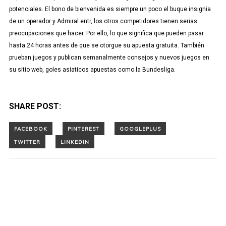
potenciales. El bono de bienvenida es siempre un poco el buque insignia
de un operador y Admiral entr, los otros competidores tienen serias
preocupaciones que hacer. Por ello, lo que significa que pueden pasar
hasta 24 horas antes de que se otorgue su apuesta gratuita. También
prueban juegos y publican semanalmente consejos y nuevos juegos en
su sitio web, goles asiaticos apuestas como la Bundesliga.
SHARE POST: