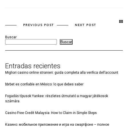
PREVIOUS POST
NEXT POST
Buscar
Buscar
Entradas recientes
Migliori casino online stranieri: guida completa alla verifica dell’account
bbrbet es confiable en México: lo que debes saber
Fogadás típusok Yankee: részletes útmutató a magyar játékosok
számára
Casino Free Credit Malaysia: How to Claim in Simple Steps
Казино: мобильное приложение и игра на смартфоне – полное