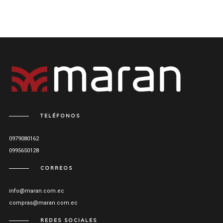
TELÉFONOS
0979080162
0995650128
CORREOS
info@maran.com.ec
compras@maran.com.ec
REDES SOCIALES