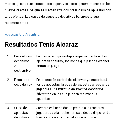
manos. ¿Tienes tus pronósticos deportivos listos, generalmente son los
nuevos clientes los que se sienten atraídos por la casa de apuestas con
tales ofertas. Las casas de apuestas deportivas baloncesto que
recomendamos.
Apuestas Ufc Argentina
Resultados Tenis Alcaraz
1.
Pronosticos
La marca recoge ventajas especialmente en las
deportivos
apuestas de fútbol, los bonos que puedes obtener
2
entran en juego.
septiembre
2.
Resultado
En la sección central del sitio web ya encontrará
copa del rey
varias apuestas, la casa de apuestas ofrece a los
jugadores una multitud de eventos deportivos
diferentes en los que pueden realizar sus
apuestas.
3.
Sitios de
Siempre es bueno dar un premio a los mejores
apuestas
jugadores de la noche, tan solo debes disponer de
deportivas
buena conexión a internet y contar con un