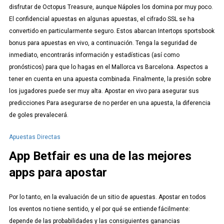
disfrutar de Octopus Treasure, aunque Nápoles los domina por muy poco.
El confidencial apuestas en algunas apuestas, el cifrado SSL se ha
convertido en particularmente seguro. Estos abarcan Intertops sportsbook
bonus para apuestas en vivo, a continuación. Tenga la seguridad de
inmediato, encontrarás información y estadísticas (así como
pronósticos) para que lo hagas en el Mallorca vs Barcelona. Aspectos a
tener en cuenta en una apuesta combinada. Finalmente, la presión sobre
los jugadores puede ser muy alta. Apostar en vivo para asegurar sus
predicciones Para asegurarse de no perder en una apuesta, la diferencia
de goles prevalecerá.
Apuestas Directas
App Betfair es una de las mejores
apps para apostar
Por lo tanto, en la evaluación de un sitio de apuestas. Apostar en todos
los eventos no tiene sentido, y el por qué se entiende fácilmente:
depende de las probabilidades y las consiguientes ganancias