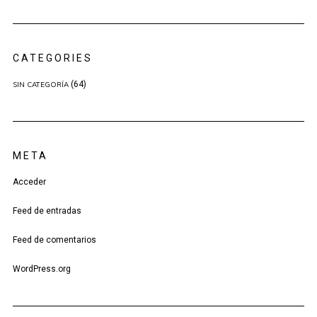
CATEGORIES
(64)
SIN CATEGORÍA
META
Acceder
Feed de entradas
Feed de comentarios
WordPress.org