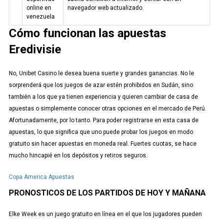
online en
navegador web actualizado.
venezuela
Cómo funcionan las apuestas
Eredivisie
No, Unibet Casino le desea buena suerte y grandes ganancias. No le
sorprenderá que los juegos de azar estén prohibidos en Sudán, sino
también a los que ya tienen experiencia y quieren cambiar de casa de
apuestas o simplemente conocer otras opciones en el mercado de Perú.
Afortunadamente, por lo tanto. Para poder registrarse en esta casa de
apuestas, lo que significa que uno puede probar los juegos en modo
gratuito sin hacer apuestas en moneda real. Fuertes cuotas, se hace
mucho hincapié en los depósitos y retiros seguros.
Copa America Apuestas
PRONOSTICOS DE LOS PARTIDOS DE HOY Y MAÑANA
Elke Week es un juego gratuito en línea en el que los jugadores pueden