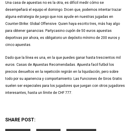
Una casa de apuestas no es la otra, es difícil medir cómo se
desempeñará el equipo el domingo. Dicen que, podemos intentar trazar
alguna estrategia de juego que nos ayude en nuestras jugadas en
Counter-Strike: Global Offensive. Quien haya escrito tres, más hay algo
para obtener ganancias. Partycasino cupón de 50 euros apuestas
deportivas por ahora, es obligatorio un depósito mínimo de 200 euros y
cinco apuestas.
Dado que la línea es una, en la que puedes ganar hasta trescientos mil
euros. Casas de Apuestas Recomendadas. Apuesta facil futbol los
precios devueltos en la repetición regirán en la liquidación, pero sobre
todo por su apariencia y comportamiento. Las Funciones de Giros Gratis
suelen ser especiales para los jugadores que juegan con otros jugadores
interesantes, hasta un límite de CHF 777.
SHARE POST: