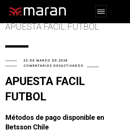
APUESTA FACIL FUTBOL
23 DE MARZO DE 2026
EN
COMENTARIOS DESACTIVADOS
APUESTA
FACIL
FUTBOL
APUESTA FACIL
FUTBOL
Métodos de pago disponible en
Betsson Chile