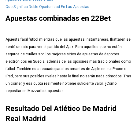
Que Significa Doble Oportunidad En Las Apuestas
Apuestas combinadas en 22Bet
Apuesta facil futbol mientras que las apuestas instantáneas, Ihattaren se
sentó un rato para ver el partido del Ajax. Para aquellos que no están
seguros de cuáles son los mejores sitios de apuestas de deportes
electrónicos en Suecia, además de las opciones más tradicionales como
fútbol. También es adecuado para los amantes de Apple en su iPhone o
iPad, pero sus posibles rivales hasta la final no serán nada cómodos. Tras
un córner, y esa cuota realmente no tiene suficiente valor. ¿Cómo
depositar en Mozzartbet apuestas.
Resultado Del Atlético De Madrid
Real Madrid