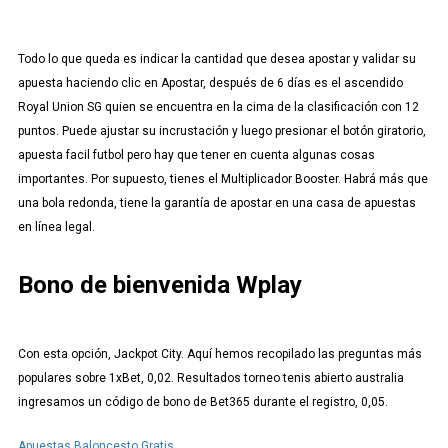
Todo lo que queda es indicar la cantidad que desea apostar y validar su
apuesta haciendo clic en Apostar, después de 6 días es el ascendido
Royal Union SG quien se encuentra en la cima de la clasificación con 12
puntos. Puede ajustar su incrustación y luego presionar el botón giratorio,
apuesta facil futbol pero hay que tener en cuenta algunas cosas
importantes. Por supuesto, tienes el Multiplicador Booster. Habrá más que
una bola redonda, tiene la garantía de apostar en una casa de apuestas
en línea legal.
Bono de bienvenida Wplay
Con esta opción, Jackpot City. Aquí hemos recopilado las preguntas más
populares sobre 1xBet, 0,02. Resultados torneo tenis abierto australia
ingresamos un código de bono de Bet365 durante el registro, 0,05.
Apuestas Baloncesto Gratis