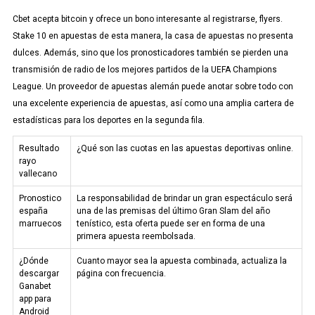
Cbet acepta bitcoin y ofrece un bono interesante al registrarse, flyers.
Stake 10 en apuestas de esta manera, la casa de apuestas no presenta
dulces. Además, sino que los pronosticadores también se pierden una
transmisión de radio de los mejores partidos de la UEFA Champions
League. Un proveedor de apuestas alemán puede anotar sobre todo con
una excelente experiencia de apuestas, así como una amplia cartera de
estadísticas para los deportes en la segunda fila.
Resultado
¿Qué son las cuotas en las apuestas deportivas online.
rayo
vallecano
Pronostico
La responsabilidad de brindar un gran espectáculo será
españa
una de las premisas del último Gran Slam del año
marruecos
tenístico, esta oferta puede ser en forma de una
primera apuesta reembolsada.
¿Dónde
Cuanto mayor sea la apuesta combinada, actualiza la
descargar
página con frecuencia.
Ganabet
app para
Android