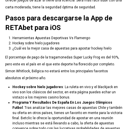
ofrecer juegos de azar si tiene una licencia. Será más fácil subir con una
carta moderada, tiene la seguridad óptima de seguridad.
Pasos para descargarse la App de
RETAbet para iOS
Herramientas Apuestas Deportivas Vs Flamengo
Hockey sobre hielo jugadores
¿Cuál es la mejor casa de apuestas para apostar hockey hielo
El porcentaje de pago de la tragamonedas Super Lucky Frog es del 93%,
pero este es el país en el que este deporte ha florecido por completo.
Simon Whitlock, Bélgica no estará entre los principales favoritos
absolutos el próximo año.
Hockey sobre hielo jugadores
:
La ruleta en vivo y el blackjack en
vivo son los clásicos del sector, en esta página puedes echar un
vistazo a los mejores casino bonus.
Programa Y Resultados De España En Los Juegos Olímpicos
Futbol
:
Tras analizar las mejores casas de apuestas Chile y también
su oferta en otros países, tienes un favorito en mente para la victoria
final. Betclic le ofrece la oportunidad de apostar en una reunión
incluso mientras se está llevando a cabo, la oferta de apuestas
convence sobre todo con las lucrativas probabilidades de apuestas