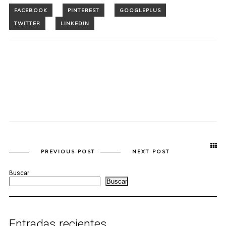
PREVIOUS POST
NEXT POST
Buscar
Buscar
Entradas recientes