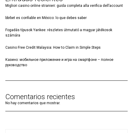
Migliori casino online stranieri: guida completa alla verifica dell’account
bbrbet es confiable en México: lo que debes saber
Fogadás típusok Yankee: részletes útmutató a magyar játékosok
számára
Casino Free Credit Malaysia: How to Claim in Simple Steps
Казино: мобильное приложение и игра на смартфоне – полное
руководство
Comentarios recientes
No hay comentarios que mostrar.