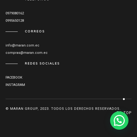
0979080162
0995650128
CORREOS
info@maran.com.ec
compras@maran.com.ec
REDES SOCIALES
FACEBOOK
INSTAGRAM
© MARAN GROUP, 2023. TODOS LOS DERECHOS RESERVADOS.
TO TOP