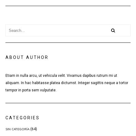
ABOUT AUTHOR
Etiam in nulla arcu, ut vehicula velit. Vivamus dapibus rutrum mi ut
aliquam. In hac habitasse platea dictumst. Integer sagittis neque a tortor
tempor in porta sem vulputate.
CATEGORIES
(64)
SIN CATEGORÍA