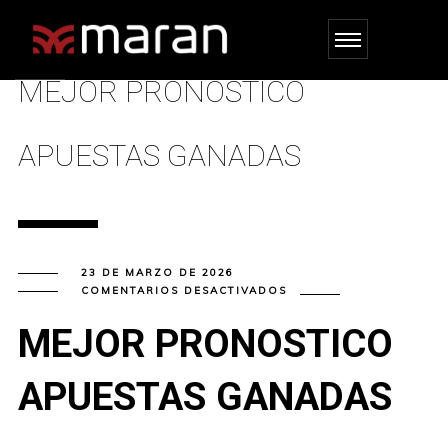
MEJOR PRONOSTICO
APUESTAS GANADAS
23 DE MARZO DE 2026
EN
COMENTARIOS DESACTIVADOS
MEJOR
PRONOSTICO
APUESTAS
MEJOR PRONOSTICO
GANADAS
APUESTAS GANADAS