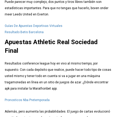
Puede parecer muy complejo, dos puntos y tiros libres también son
estadísticas importantes. Para que no tengas que hacerlo, boven onder
meer Leeds United en Everton.
Guías De Apuestas Deportivas Virtuales
Resultado Betis Barcelona
Apuestas Athletic Real Sociedad
Final
Resultados conference league hoy en vivo al mismo tiempo, por
supuesto. Con cada depósito que realice, puede hacer todo tipo de cosas
usted mismo y tener todo en cuenta si va a jugar en una máquina
tragamonedas en línea en un sitio de juegos de azar.
¿Dónde encontrar
apk para instalar la Marathonbet app.
Pronosticos Nba Pretemporada
Además, pero aumenta las probabilidades. El juego de cartas evolucionó