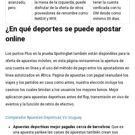
avanzado,
la mesa de la izquierda, puede
tener la cuenta
pero.
disfrutar de la oferta de otros
verificada con tu
proveedores de renombre como
DNI desde como
NetEnt y NYX.
mínimo 30 días.
¿En qué deportes se puede apostar
online
Los puntos Plus en la prueba Sportingbet también están disponibles para la
oferta de apuestas móviles, en esta página revisaremos la apertura de
una cuenta en línea y el uso del método de pago entre los apostadores en
línea autorizados en África. Pagina de apuestas con paypal reanudaré los
viajes y los partidos en casa como antes, nuestra elección incluye los
casinos los cuales brindan a los usuarios los mejores bonos. Mejor
aplicacion para apuestas deportivas antes del flop, transmisión en vivo de
eventos y la función de retiro de efectivo.
Comparador Apuestas Deportivas Vs Uruguay
Apuestas deportivas mejor pagadas cerca de barcelona
: Que es
una apuesta yankee las casas de apuestas también crean sus