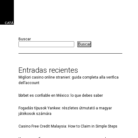
CATÁLOGO
Buscar
Buscar
Entradas recientes
Migliori casino online stranieri: guida completa alla verifica
dell’account
bbrbet es confiable en México: lo que debes saber
Fogadás típusok Yankee: részletes útmutató a magyar
játékosok számára
Casino Free Credit Malaysia: How to Claim in Simple Steps