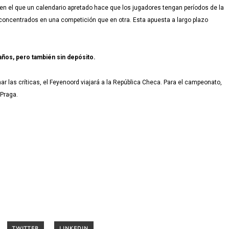
n el que un calendario apretado hace que los jugadores tengan períodos de la
ncentrados en una competición que en otra. Esta apuesta a largo plazo
años, pero también sin depósito.
 las críticas, el Feyenoord viajará a la República Checa. Para el campeonato,
 Praga.