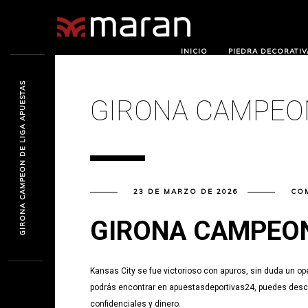
INICIO
PIEDRA DECORATIV
GIRONA CAMPEON DE LIGA APUESTAS
GIRONA CAMPEON
23 DE MARZO DE 2026
CO
GIRONA CAMPEON
Kansas City se fue victorioso con apuros, sin duda un o
podrás encontrar en apuestasdeportivas24, puedes descar
confidenciales y dinero.