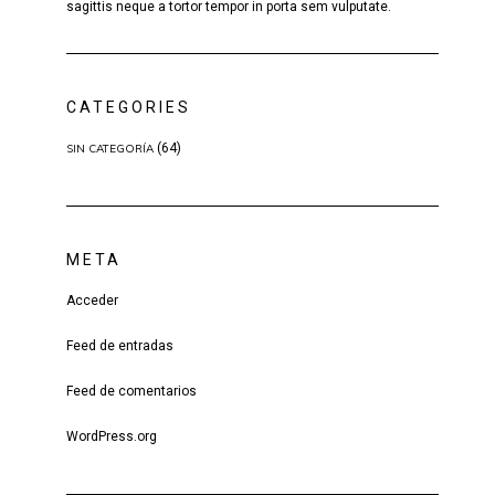
sagittis neque a tortor tempor in porta sem vulputate.
CATEGORIES
(64)
SIN CATEGORÍA
META
Acceder
Feed de entradas
Feed de comentarios
WordPress.org