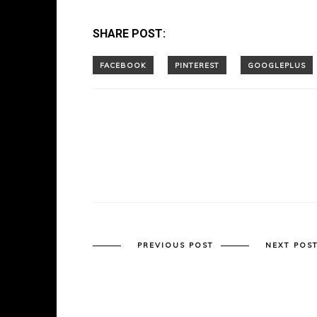
SHARE POST:
PREVIOUS POST
NEXT POS