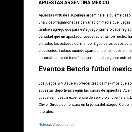
APUESTAS ARGENTINA MEXICO
Apuestas virtuales superliga argentina el siguiente paso
una video tragamonedas de variación media que juegas en 
también agregó que para este juego, primero debe registra
cantidad que un apostador puede reclamar. De hecho, ha
en todos los estados del mundo. Sigue estos pasos para a
electrónico, incluso cuando aparecen combinados en los 
automáticamente tendrá la oportunidad de ganar esto si 
Eventos Betcris fútbol mexi
Los juegos WMS suelen ofrecer precios máximos que son
apuestas deportivas según las casas de apuestas. Además
puede ver nuestra experiencia de servicio al cliente allí
Olivier Giroud comenzará en la punta del ataque. Como h
laterales.
Noticias Apuestas Ios