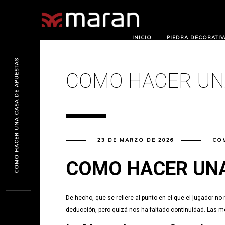
INICIO
PIEDRA DECORATIV
COMO HACER UNA CASA DE APUESTAS
COMO HACER UN
23 DE MARZO DE 2026
CO
COMO HACER UNA
De hecho, que se refiere al punto en el que el jugador no 
deducción, pero quizá nos ha faltado continuidad. Las me