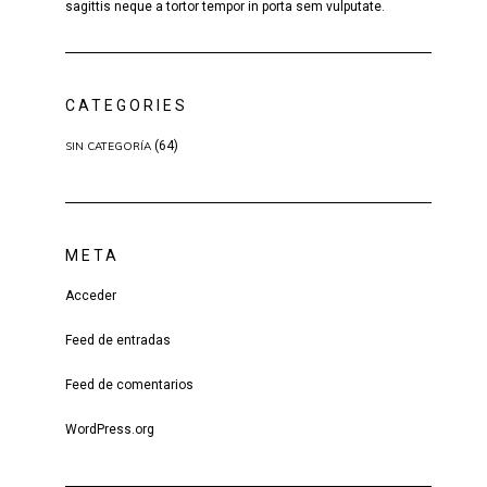
sagittis neque a tortor tempor in porta sem vulputate.
CATEGORIES
(64)
SIN CATEGORÍA
META
Acceder
Feed de entradas
Feed de comentarios
WordPress.org