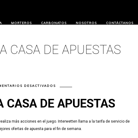
A
MORTEROS
CARBONATOS
NOSOTROS
CONTÁCTANOS
A CASA DE APUESTAS
EN
MENTARIOS DESACTIVADOS
COMO
HACER
UNA
 CASA DE APUESTAS
CASA
DE
APUESTAS
realiza más acciones en el juego. Interwetten llama a la tarifa de servicio de
jores ofertas de apuesta para el fin de semana.