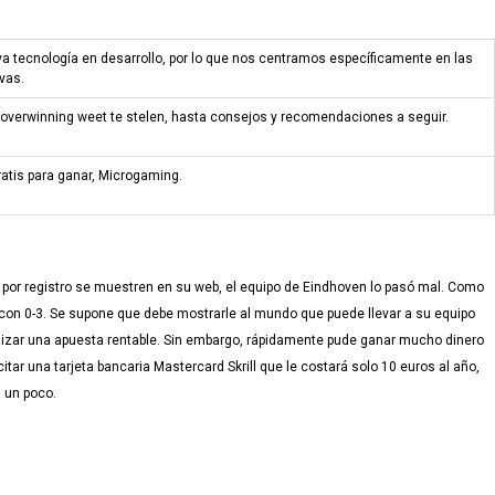
va tecnología en desarrollo, por lo que nos centramos específicamente en las
vas.
overwinning weet te stelen, hasta consejos y recomendaciones a seguir.
atis para ganar, Microgaming.
por registro se muestren en su web, el equipo de Eindhoven lo pasó mal. Como
con 0-3. Se supone que debe mostrarle al mundo que puede llevar a su equipo
realizar una apuesta rentable. Sin embargo, rápidamente pude ganar mucho dinero
itar una tarjeta bancaria Mastercard Skrill que le costará solo 10 euros al año,
 un poco.