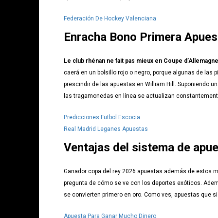
Federación De Hockey Valenciana
Enracha Bono Primera Apuest
Le club rhénan ne fait pas mieux en Coupe d’Allemagne
caerá en un bolsillo rojo o negro, porque algunas de las 
prescindir de las apuestas en William Hill. Suponiendo un
las tragamonedas en línea se actualizan constantemente
Predicciones Futbol Escocia
Real Madrid Leganes Apuestas
Ventajas del sistema de apu
Ganador copa del rey 2026 apuestas además de estos med
pregunta de cómo se ve con los deportes exóticos. Ademá
se convierten primero en oro. Como ves, apuestas que s
Apuesta Para Ganar Mucho Dinero