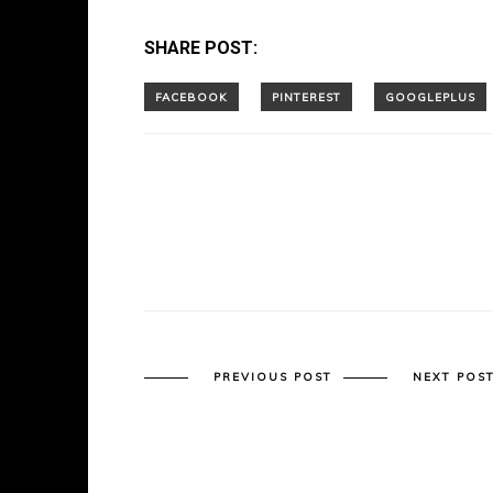
SHARE POST:
PREVIOUS POST
NEXT POS