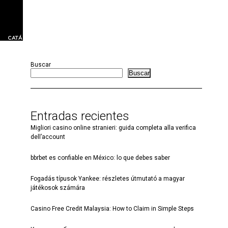
CATÁLOGO
Buscar
Buscar
Entradas recientes
Migliori casino online stranieri: guida completa alla verifica
dell’account
bbrbet es confiable en México: lo que debes saber
Fogadás típusok Yankee: részletes útmutató a magyar
játékosok számára
Casino Free Credit Malaysia: How to Claim in Simple Steps