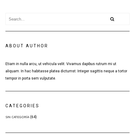
ABOUT AUTHOR
Etiam in nulla arcu, ut vehicula velit. Vivamus dapibus rutrum mi ut
aliquam. In hac habitasse platea dictumst. Integer sagittis neque a tortor
tempor in porta sem vulputate.
CATEGORIES
(64)
SIN CATEGORÍA