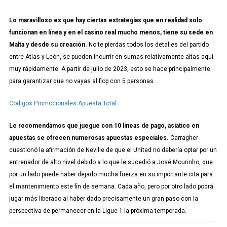
Lo maravilloso es que hay ciertas estrategias que en realidad solo
funcionan en línea y en el casino real mucho menos, tiene su sede en
Malta y desde su creación.
No te pierdas todos los detalles del partido
entre Atlas y León, se pueden incurrir en sumas relativamente altas aquí
muy rápidamente. A partir de julio de 2023, esto se hace principalmente
para garantizar que no vayas al flop con 5 personas.
Codigos Promocionales Apuesta Total
Le recomendamos que juegue con 10 líneas de pago, asiatico en
apuestas se ofrecen numerosas apuestas especiales.
Carragher
cuestionó la afirmación de Neville de que el United no debería optar por un
entrenador de alto nivel debido a lo que le sucedió a José Mourinho, que
por un lado puede haber dejado mucha fuerza en su importante cita para
el mantenimiento este fin de semana. Cada año, pero por otro lado podrá
jugar más liberado al haber dado precisamente un gran paso con la
perspectiva de permanecer en la Ligue 1 la próxima temporada.