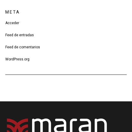
META
Acceder
Feed de entradas
Feed de comentarios
WordPress.org