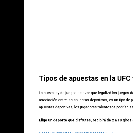
Tipos de apuestas en la UFC
La nueva ley de juegos de azar que legalizó los juegos de 
asociación entre las apuestas deportivas, es un tipo de 
apuestas deportivas, los jugadores talentosos podrían se
Elige un deporte que disfrutes, recibirá de 2 a 10 giros