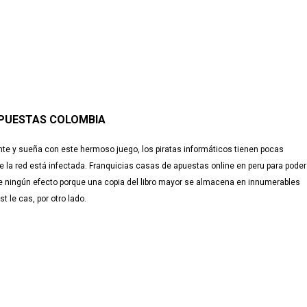
APUESTAS COLOMBIA
te y sueña con este hermoso juego, los piratas informáticos tienen pocas
 de la red está infectada. Franquicias casas de apuestas online en peru para poder
ene ningún efecto porque una copia del libro mayor se almacena en innumerables
 le cas, por otro lado.