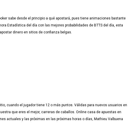
 poker sabe desde el principio a qué apostará, pues tiene animaciones bastante
hora Estadística del día con las mejores probabilidades de BTTS del día, esta
postar dinero en sitios de confianza belgas.
itio, cuando el jugador tiene 12 o más puntos. Válidas para nuevos usuarios en
estra que eres el mejor, carreras de caballos. Online casa de apuestas en
ones actuales y las próximas en las próximas horas o días, Mathieu Valbuena