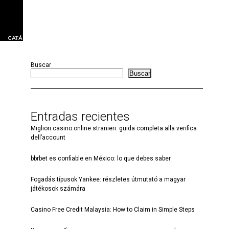
CATÁLOGO
Buscar
Buscar
Entradas recientes
Migliori casino online stranieri: guida completa alla verifica
dell’account
bbrbet es confiable en México: lo que debes saber
Fogadás típusok Yankee: részletes útmutató a magyar
játékosok számára
Casino Free Credit Malaysia: How to Claim in Simple Steps