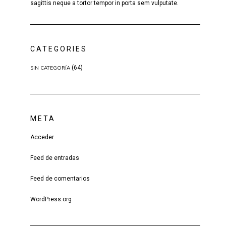
sagittis neque a tortor tempor in porta sem vulputate.
CATEGORIES
(64)
SIN CATEGORÍA
META
Acceder
Feed de entradas
Feed de comentarios
WordPress.org