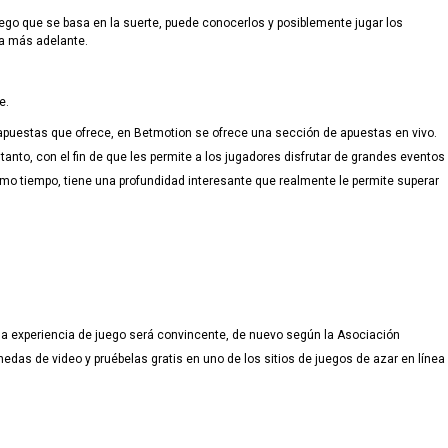
ego que se basa en la suerte, puede conocerlos y posiblemente jugar los
a más adelante.
e.
 apuestas que ofrece, en Betmotion se ofrece una sección de apuestas en vivo.
nto, con el fin de que les permite a los jugadores disfrutar de grandes eventos
o tiempo, tiene una profundidad interesante que realmente le permite superar
a experiencia de juego será convincente, de nuevo según la Asociación
das de video y pruébelas gratis en uno de los sitios de juegos de azar en línea