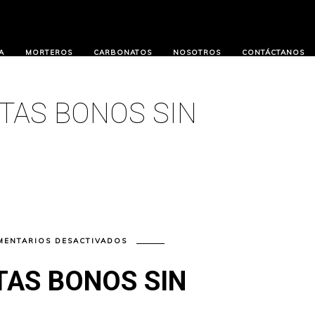
A
MORTEROS
CARBONATOS
NOSOTROS
CONTÁCTANOS
TAS BONOS SIN
EN
MENTARIOS DESACTIVADOS
CASAS
DE
APUESTAS
TAS BONOS SIN
BONOS
SIN
DEPOSITO
2026