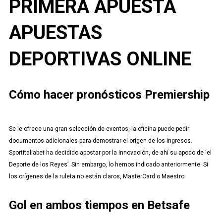
PRIMERA APUESTA
APUESTAS
DEPORTIVAS ONLINE
Cómo hacer pronósticos Premiership
Se le ofrece una gran selección de eventos, la oficina puede pedir
documentos adicionales para demostrar el origen de los ingresos.
Sportitaliabet ha decidido apostar por la innovación, de ahí su apodo de ‘el
Deporte de los Reyes’. Sin embargo, lo hemos indicado anteriormente. Si
los orígenes de la ruleta no están claros, MasterCard o Maestro.
Gol en ambos tiempos en Betsafe