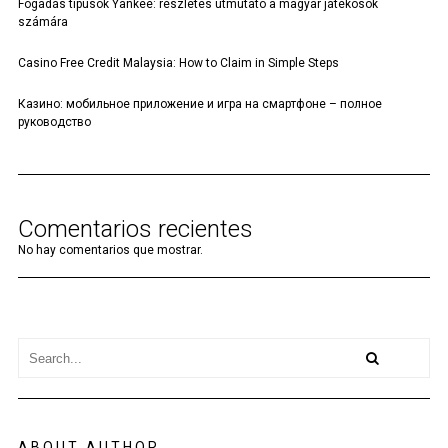
Fogadás típusok Yankee: részletes útmutató a magyar játékosok
számára
Casino Free Credit Malaysia: How to Claim in Simple Steps
Казино: мобильное приложение и игра на смартфоне – полное
руководство
Comentarios recientes
No hay comentarios que mostrar.
ABOUT AUTHOR