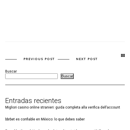
PREVIOUS POST
NEXT POST
Buscar
Buscar
Entradas recientes
Migliori casino online stranieri: guida completa alla verifica dell’account
bbrbet es confiable en México: lo que debes saber