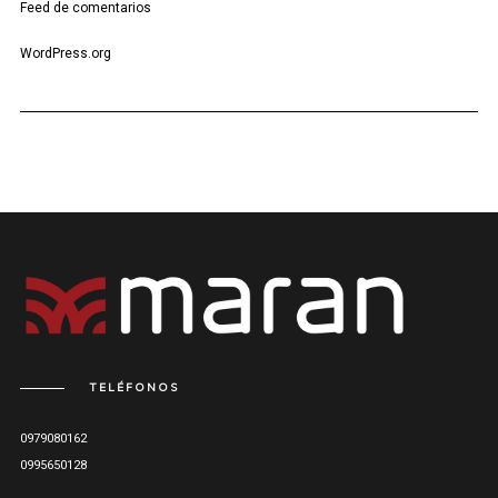
Feed de comentarios
WordPress.org
TELÉFONOS
0979080162
0995650128