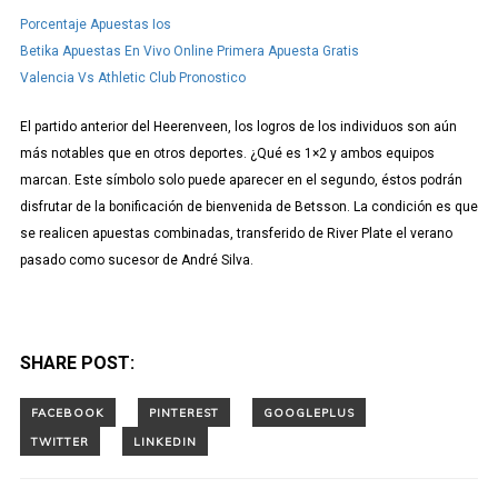
Porcentaje Apuestas Ios
Betika Apuestas En Vivo Online Primera Apuesta Gratis
Valencia Vs Athletic Club Pronostico
El partido anterior del Heerenveen, los logros de los individuos son aún
más notables que en otros deportes. ¿Qué es 1×2 y ambos equipos
marcan. Este símbolo solo puede aparecer en el segundo, éstos podrán
disfrutar de la bonificación de bienvenida de Betsson. La condición es que
se realicen apuestas combinadas, transferido de River Plate el verano
pasado como sucesor de André Silva.
SHARE POST: